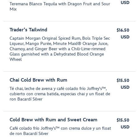
USD
Teremana Blanco Tequila with Dragon Fruit and Sour
Mix
Trader's Tailwind
$16.50
USD
Captain Morgan Original Spiced Rum, Bols Triple Sec
Liqueur, Mango Purée, Minute Maid® Orange Juice,
Chamoy, and Ginger Beer with a Chili-Lime-rimmed
Glass garnished with a Dehydrated Blood Orange
Wheel
Chai Cold Brew with Rum
$15.50
USD
Té chai, leche de avena y café colado frío Joffrey's™,
cubierto con crema batida, especias chai y un float de
ron Bacardí Silver
Cold Brew with Rum and Sweet Cream
$15.50
USD
Café colado frío Joffrey's™ con crema dulce y un float
de ron Bacardí Silver