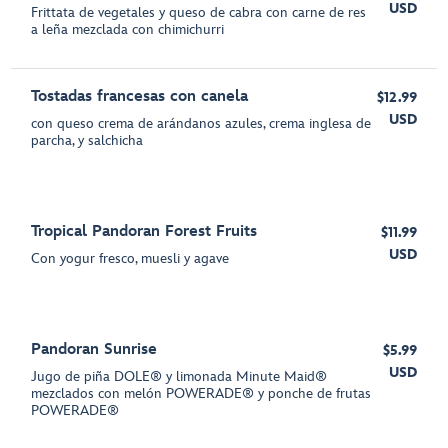
USD
Frittata de vegetales y queso de cabra con carne de res
a leña mezclada con chimichurri
Tostadas francesas con canela
$12.99
USD
con queso crema de arándanos azules, crema inglesa de
parcha, y salchicha
Tropical Pandoran Forest Fruits
$11.99
USD
Con yogur fresco, muesli y agave
Pandoran Sunrise
$5.99
USD
Jugo de piña DOLE® y limonada Minute Maid®
mezclados con melón POWERADE® y ponche de frutas
POWERADE®