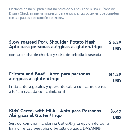
Opciones de menú para niños menores de 9 años.<br> Busca el ícono de
Disney Check en menús impresos para encontrar las opciones que cumplen
con las pautas de nutrición de Disney.
Slow-roasted Pork Shoulder Potato Hash -
$13.29
Apto para personas alérgicas al gluten/trigo
USD
con salchicha de chorizo y salsa de cebolla braseada
Frittata and Beef - Apto para personas
$14.29
alérgicas al gluten/trigo
USD
Frittata de vegetales y queso de cabra con carne de res
a leña mezclada con chimichurri
Kids’ Cereal with Milk - Apto para Personas
$5.49
Alérgicas al Gluten/Trigo
USD
Servido con una mandarina Cuties® y la opción de leche
baja en grasa pequeña o botella de agua DASANI®