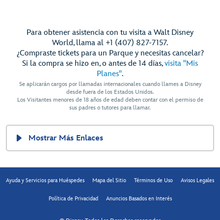
Para obtener asistencia con tu visita a Walt Disney
World, llama al +1 (407) 827-7157.
¿Compraste tickets para un Parque y necesitas cancelar?
Si la compra se hizo en, o antes de 14 días,
visita "Mis
Planes"
.
Se aplicarán cargos por llamadas internacionales cuando llames a Disney
desde fuera de los Estados Unidos.
Los Visitantes menores de 18 años de edad deben contar con el permiso de
sus padres o tutores para llamar.
Mostrar Más Enlaces
Ayuda y Servicios para Huéspedes
Mapa del Sitio
Términos de Uso
Avisos Legales
Política de Privacidad
Anuncios Basados en Interés