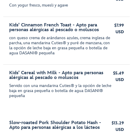
Con yogur fresco, muesli y agave
Kids' Cinnamon French Toast - Apto para
$7.99
personas alérgicas al pescado o moluscos
USD
con queso crema de arándanos azules, crema inglesa de
parcha, una mandarina Cuties® y puré de manzana, con
la opción de leche baja en grasa pequeña o botella de
agua DASANI® pequeña
Kids' Cereal with Milk - Apto para personas
$5.49
alérgicas al pescado o moluscos
USD
Servido con una mandarina Cuties® y la opción de leche
baja en grasa pequeña o botella de agua DASANI®
pequeña
Slow-roasted Pork Shoulder Potato Hash -
$13.29
Apto para personas alérgicas a los lácteos
USD