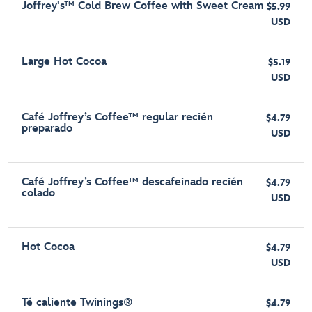
Joffrey's™ Cold Brew Coffee with Sweet Cream
$5.99
USD
Large Hot Cocoa
$5.19
USD
Café Joffrey’s Coffee™ regular recién
$4.79
preparado
USD
Café Joffrey’s Coffee™ descafeinado recién
$4.79
colado
USD
Hot Cocoa
$4.79
USD
Té caliente Twinings®
$4.79