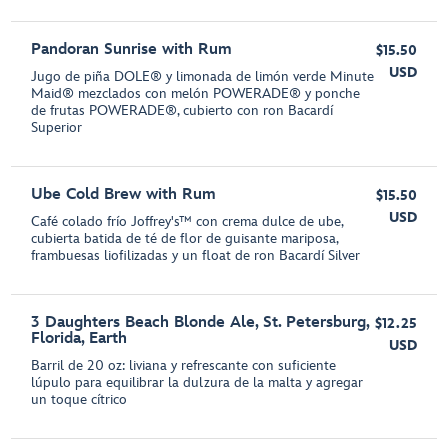
Pandoran Sunrise with Rum
$15.50
USD
Jugo de piña DOLE® y limonada de limón verde Minute
Maid® mezclados con melón POWERADE® y ponche
de frutas POWERADE®, cubierto con ron Bacardí
Superior
Ube Cold Brew with Rum
$15.50
USD
Café colado frío Joffrey's™ con crema dulce de ube,
cubierta batida de té de flor de guisante mariposa,
frambuesas liofilizadas y un float de ron Bacardí Silver
3 Daughters Beach Blonde Ale, St. Petersburg,
$12.25
Florida, Earth
USD
Barril de 20 oz: liviana y refrescante con suficiente
lúpulo para equilibrar la dulzura de la malta y agregar
un toque cítrico