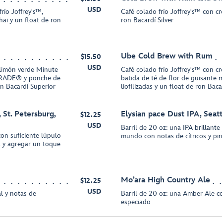
USD
río Joffrey's™,
Café colado frío Joffrey's™ con c
hai y un float de ron
ron Bacardí Silver
Ube Cold Brew with Rum
$15.50
USD
limón verde Minute
Café colado frío Joffrey's™ con c
RADE® y ponche de
batida de té de flor de guisante 
 Bacardí Superior
liofilizadas y un float de ron Baca
St. Petersburg,
Elysian pace Dust IPA, Seat
$12.25
USD
Barril de 20 oz: una IPA brillante
 con suficiente lúpulo
mundo con notas de cítricos y pi
a y agregar un toque
Mo’ara High Country Ale
$12.25
USD
al y notas de
Barril de 20 oz: una Amber Ale c
especiado