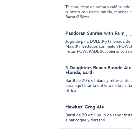
Té chai, leche de avena y café colado f
cubierto con crema batida, especias c
Bacardí Silver
Pandoran Sunrise with Rum
Jugo de piña DOLE® y limonada de 
Maid® mezclados con melón POWE
frutas POWERADE®, cubierto con ron
3 Daughters Beach Blonde Ale, 
Florida, Earth
Barril de 20 oz: liviana y refrescante
para equilibrar la dulzura de la malt
cítrico
Hawkes’ Grog Ale
Barril de 20 oz: lúpulo de sabor frut
albaricoque y durazno