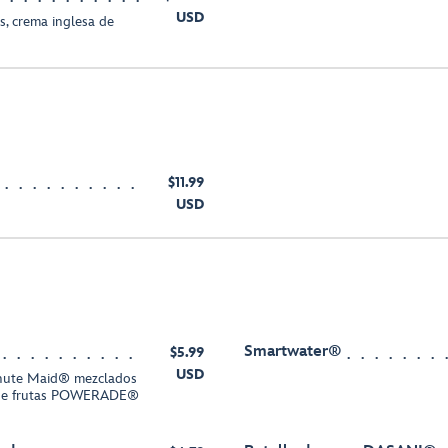
USD
, crema inglesa de
$11.99
USD
Smartwater®
$5.99
USD
nute Maid® mezclados
de frutas POWERADE®