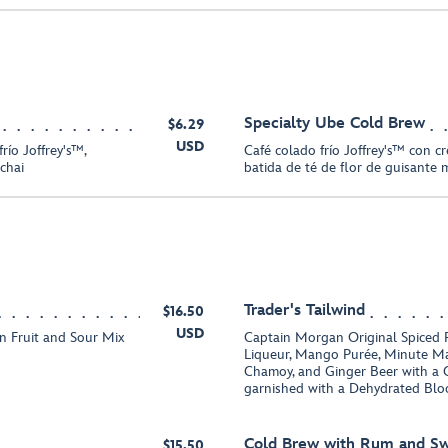
Specialty Ube Cold Brew
$6.29
USD
río Joffrey's™,
Café colado frío Joffrey's™ con c
chai
batida de té de flor de guisante 
Trader's Tailwind
$16.50
USD
n Fruit and Sour Mix
Captain Morgan Original Spiced R
Liqueur, Mango Purée, Minute M
Chamoy, and Ginger Beer with a 
garnished with a Dehydrated Bl
Cold Brew with Rum and S
$15.50