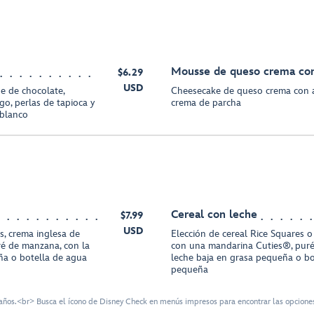
Mousse de queso crema co
$6.29
USD
se de chocolate,
Cheesecake de queso crema con a
go, perlas de tapioca y
crema de parcha
 blanco
Cereal con leche
$7.99
USD
, crema inglesa de
Elección de cereal Rice Squares o 
é de manzana, con la
con una mandarina Cuties®, pur
ña o botella de agua
leche baja en grasa pequeña o 
pequeña
ños.<br> Busca el ícono de Disney Check en menús impresos para encontrar las opciones