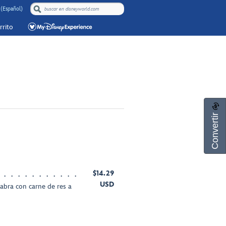
(Español)
rrito
Convertir
$14.29
USD
cabra con carne de res a