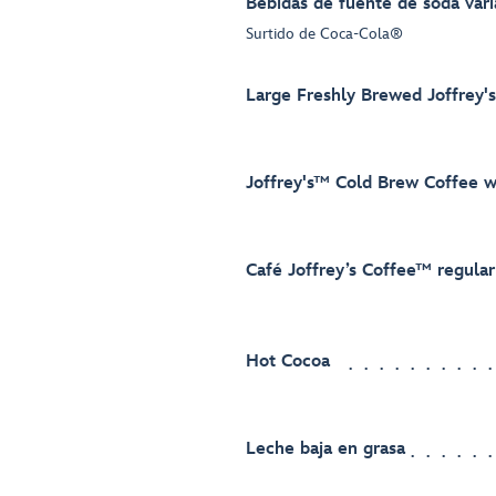
Bebidas de fuente de soda vari
Surtido de Coca-Cola®
Large Freshly Brewed Joffrey'
Joffrey's™ Cold Brew Coffee 
Café Joffrey’s Coffee™ regular
Hot Cocoa
Leche baja en grasa