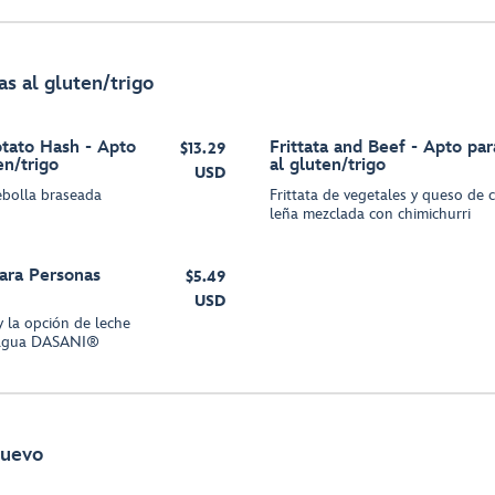
s al gluten/trigo
tato Hash - Apto
Frittata and Beef - Apto par
$13.29
en/trigo
al gluten/trigo
USD
cebolla braseada
Frittata de vegetales y queso de 
leña mezclada con chimichurri
para Personas
$5.49
USD
 la opción de leche
e agua DASANI®
huevo