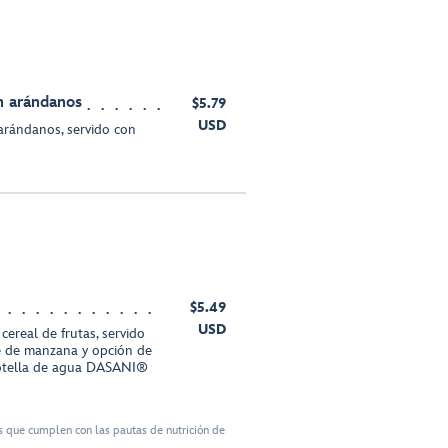
n arándanos
$5.79
USD
rándanos, servido con
$5.49
USD
cereal de frutas, servido
é de manzana y opción de
botella de agua DASANI®
 que cumplen con las pautas de nutrición de