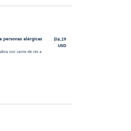
a personas alérgicas
$14.29
USD
cabra con carne de res a