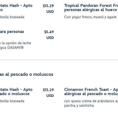
tato Hash - Apto
Tropical Pandoran Forest Fru
$13.29
vo
personas alérgicas al huevo
USD
cebolla braseada
Con yogur fresco, muesli y agave
para personas
$5.49
USD
 la opción de leche
e agua DASANI®
as al pescado o moluscos
tato Hash - Apto
Cinnamon French Toast - Ap
$13.29
cado o moluscos
alérgicas al pescado o molu
USD
cebolla braseada
con queso crema de arándanos az
parcha, y salchicha