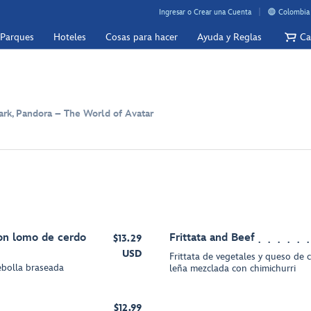
Ingresar o Crear una Cuenta
Colombia 
 Parques
Hoteles
Cosas para hacer
Ayuda y Reglas
Ca
rk, Pandora – The World of Avatar
on lomo de cerdo
Frittata and Beef
$13.29
USD
Frittata de vegetales y queso de 
cebolla braseada
leña mezclada con chimichurri
$12.99