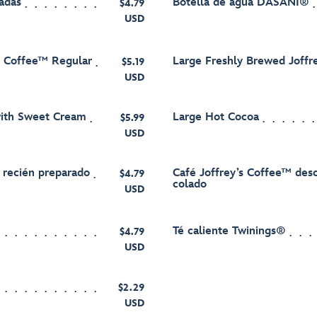
adas
Botella de agua DASANI®
$4.79
USD
s Coffee™ Regular
Large Freshly Brewed Joffr
$5.19
USD
with Sweet Cream
Large Hot Cocoa
$5.99
USD
 recién preparado
Café Joffrey’s Coffee™ des
$4.79
colado
USD
Té caliente Twinings®
$4.79
USD
$2.29
USD