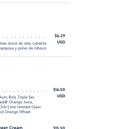
$6.29
USD
rema dulce de ube, cubierta
mariposa y polvo de hibisco
$16.50
USD
um, Bols Triple Sec
aid® Orange Juice,
Chili-Lime-rimmed Glass
ood Orange Wheel
weet Cream
$15.50