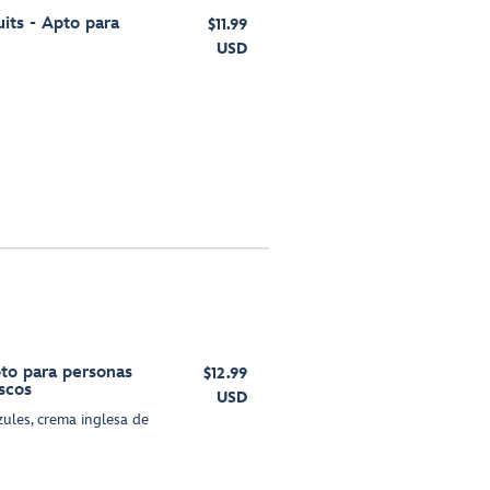
its - Apto para
$11.99
USD
to para personas
$12.99
scos
USD
ules, crema inglesa de