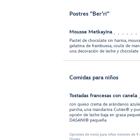
Postres "Ber'ri"
Mousse Metkayina
Pastel de chocolate sin harina, mous
gelatina de frambuesa, coulis de man
una decoración de leche y chocolate
Comidas para niños
Tostadas francesas con canela
con queso crema de arándanos azules
parcha, una mandarina Cuties® y pur
opción de leche baja en grasa peque
DASANI® pequeña
Opciones de menú para niños menores de 9 a
Disney.