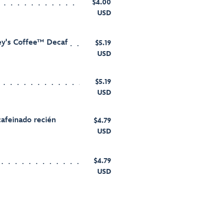
$4.00
USD
ey's Coffee™ Decaf
$5.19
USD
$5.19
USD
cafeinado recién
$4.79
USD
$4.79
USD