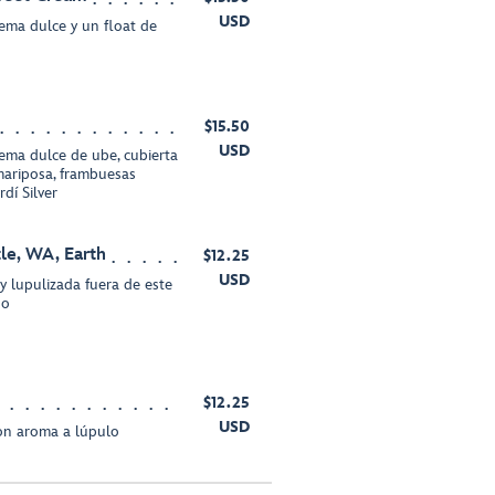
USD
rema dulce y un float de
$15.50
USD
rema dulce de ube, cubierta
mariposa, frambuesas
rdí Silver
tle, WA, Earth
$12.25
USD
 y lupulizada fuera de este
no
$12.25
USD
on aroma a lúpulo