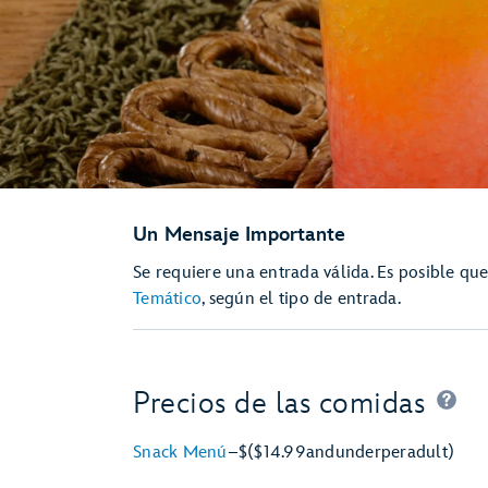
Un Mensaje Importante
Se requiere una entrada válida. Es posible qu
Temático
, según el tipo de entrada.
Precios de las comidas
Snack Menú
–
$
($14.99
and
under
per
adult)