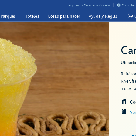
Ingresar o Crear una Cuenta
Colombia 
y Parques
Hoteles
Cosas para hacer
Ayuda y Reglas
Ca
Ubicació
Refrésca
River, f
hielos r
Coc
Ve
Ho