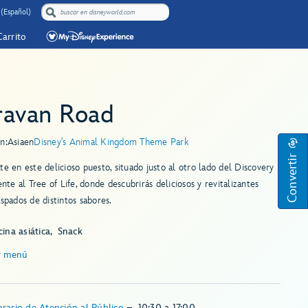
(Español)
Carrito
ravan Road
n:
Asia
en
Disney's Animal Kingdom Theme Park
Convertir
te en este delicioso puesto, situado justo al otro lado del Discovery
rente al Tree of Life, donde descubrirás deliciosos y revitalizantes
aspados de distintos sabores.
ina asiática
Snack
r menú
rario de Atención al Público
–
10:30
a
17:00