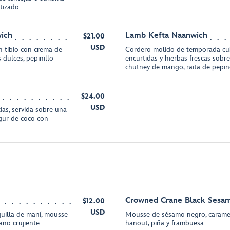
atizado
wich
Lamb Kefta Naanwich
$21.00
USD
n tibio con crema de
Cordero molido de temporada cub
 dulces, pepinillo
encurtidas y hierbas frescas sobr
chutney de mango, raita de pepin
$24.00
USD
ias, servida sobre una
gur de coco con
Crowned Crane Black Sesa
$12.00
USD
uilla de maní, mousse
Mousse de sésamo negro, caramelo
ano crujiente
hanout, piña y frambuesa