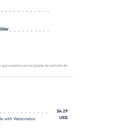
ddar
 que cumplen con las pautas de nutrición de
$6.29
USD
e with Watermelon