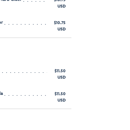
USD
er
$10.75
USD
$11.50
USD
da
$11.50
USD