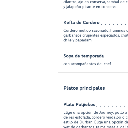
cilantro, ajo en conserva, sambal de c
y jalapeño picante en conserva
Kefta de Cordero
Cordero molido sazonado, hummus de
garbanzos crujientes especiados, chut
chile y papadam
Sopa de temporada
con acompañantes del chef
Platos principales
Plato Potjiekos
Elige una opción de Journey: pollo a 
de res estofada, cordero vindaloo o 
estilo de Durban. Elige una opción d
wat de garbanzos, rajma masala, dal 