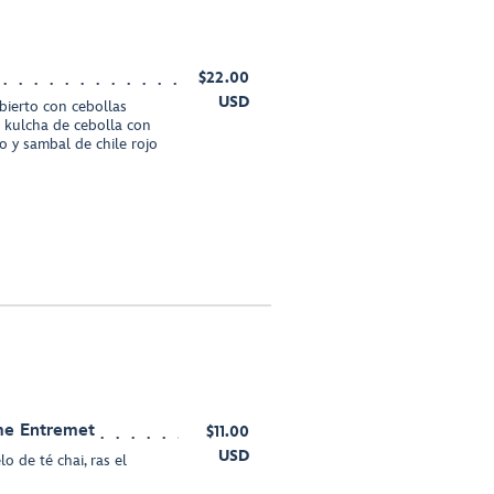
$22.00
USD
ierto con cebollas
e kulcha de cebolla con
o y sambal de chile rojo
me Entremet
$11.00
USD
 de té chai, ras el