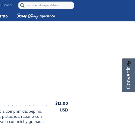
(Español)
rrito
Convertir
$13.00
USD
día comprimida, pepino,
, pistachos, rábano con
nzana con miel y granada