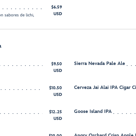
$6.59
USD
sabores de lichi,
a
Sierra Nevada Pale Ale
$9.50
USD
Cerveza Jai Alai IPA Cigar C
$10.50
USD
Goose Island IPA
$12.25
USD
Angry Orchard Crisp Apple 
$10.00