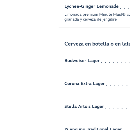
Lychee-Ginger Lemonade
Limonada premium Minute Maid® con 
granada y cerveza de jengibre
Cerveza en botella o en lat
Budweiser Lager
Corona Extra Lager
Stella Artois Lager
Yuengling Traditional Lager