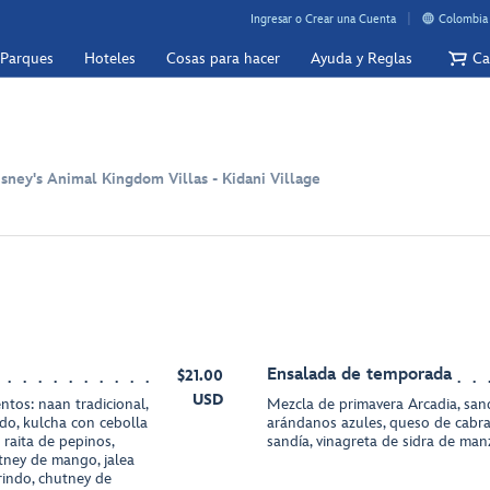
Ingresar o Crear una Cuenta
Colombia 
 Parques
Hoteles
Cosas para hacer
Ayuda y Reglas
Ca
sney's Animal Kingdom Villas - Kidani Village
Ensalada de temporada
$21.00
USD
os: naan tradicional,
Mezcla de primavera Arcadia, san
ado, kulcha con cebolla
arándanos azules, queso de cabra
raita de pepinos,
sandía, vinagreta de sidra de ma
tney de mango, jalea
rindo, chutney de