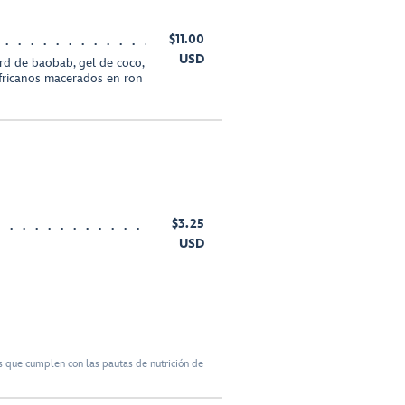
$11.00
USD
rd de baobab, gel de coco,
africanos macerados en ron
$3.25
USD
 que cumplen con las pautas de nutrición de