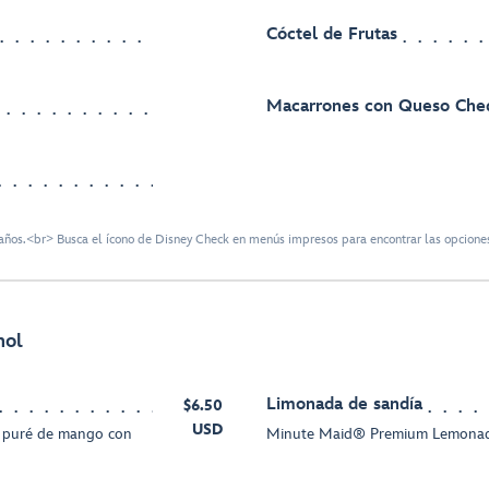
Cóctel de Frutas
Macarrones con Queso Che
ños.<br> Busca el ícono de Disney Check en menús impresos para encontrar las opciones
hol
Limonada de sandía
$6.50
USD
e puré de mango con
Minute Maid® Premium Lemonad