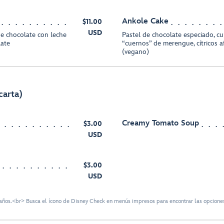
Ankole Cake
$11.00
USD
de chocolate con leche
Pastel de chocolate especiado, cu
late
“cuernos” de merengue, cítricos 
(vegano)
carta)
Creamy Tomato Soup
$3.00
USD
$3.00
USD
ños.<br> Busca el ícono de Disney Check en menús impresos para encontrar las opciones