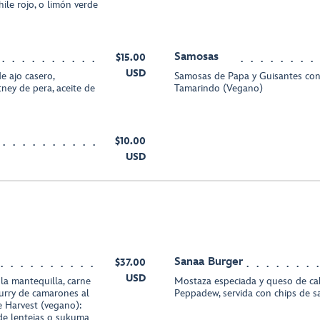
hile rojo, o limón verde
Samosas
$15.00
USD
 ajo casero,
Samosas de Papa y Guisantes co
ney de pera, aceite de
Tamarindo (Vegano)
$10.00
USD
Sanaa Burger
$37.00
USD
la mantequilla, carne
Mostaza especiada y queso de ca
curry de camarones al
Peppadew, servida con chips de sa
e Harvest (vegano):
de lentejas o sukuma