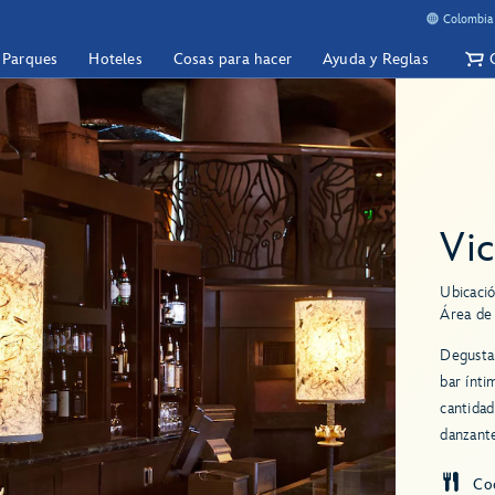
Colombia 
y Parques
Hoteles
Cosas para hacer
Ayuda y Reglas
Vic
Ubicació
Área de
Degusta 
bar ínti
cantidad
danzante
Co