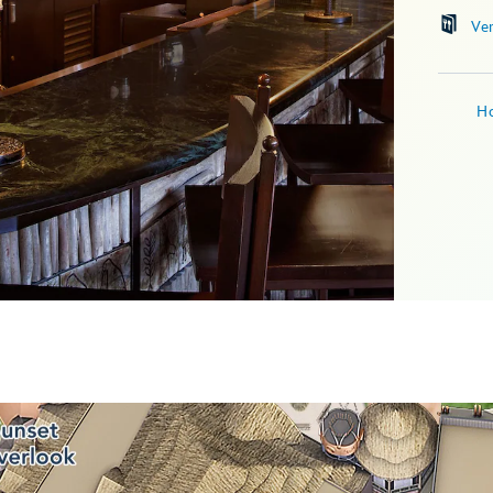
Ve
Ho