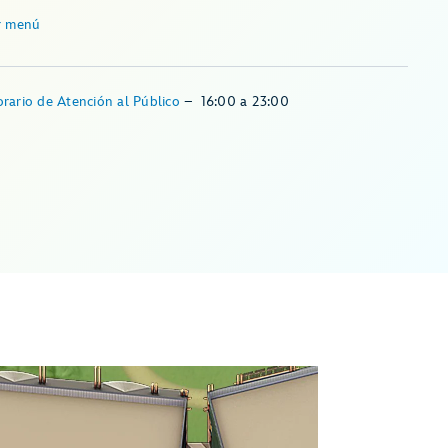
r menú
rario de Atención al Público
–
16:00
a
23:00