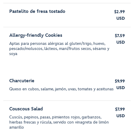
Pastelito de fresa tostado
$2.99
USD
Allergy-friendly Cookies
$7.59
USD
Aptas para personas alérgicas al gluten/trigo, huevo,
pescado/moluscos, lácteos, maní/frutos secos, sésamo y
soya
Charcuterie
$9.99
USD
Queso en cubos, salame, jamón, uvas, tomates y aceitunas
Couscous Salad
$7.99
USD
Cuscús, pepinos, pasas, pimientos rojos, garbanzos,
hierbas frescas y rúcula, servido con vinagreta de limón
amarillo