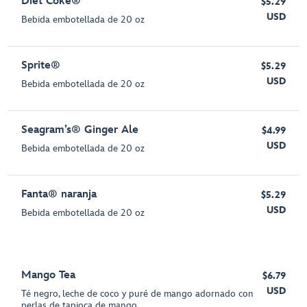
Diet Coke®
$5.29
USD
Bebida embotellada de 20 oz
Sprite®
$5.29
USD
Bebida embotellada de 20 oz
Seagram’s® Ginger Ale
$4.99
USD
Bebida embotellada de 20 oz
Fanta® naranja
$5.29
USD
Bebida embotellada de 20 oz
Mango Tea
$6.79
USD
Té negro, leche de coco y puré de mango adornado con
perlas de tapioca de mango