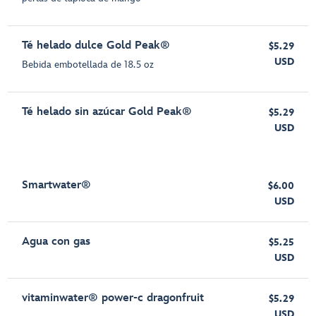
Té helado dulce Gold Peak®
$5.29
USD
Bebida embotellada de 18.5 oz
Té helado sin azúcar Gold Peak®
$5.29
USD
Smartwater®
$6.00
USD
Agua con gas
$5.25
USD
vitaminwater® power-c dragonfruit
$5.29
USD