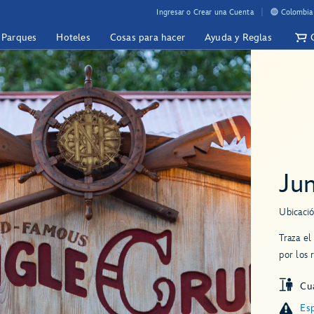
Ingresar o Crear una Cuenta
Colombia 
y Parques
Hoteles
Cosas para hacer
Ayuda y Reglas
Jun
Ubicació
Traza el
por los 
Cua
Esp