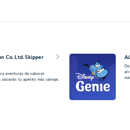
n Co. Ltd. Skipper
Aú
De
atr
ara aventuras de sabores
má
 saciarán tu apetito más salvaje.