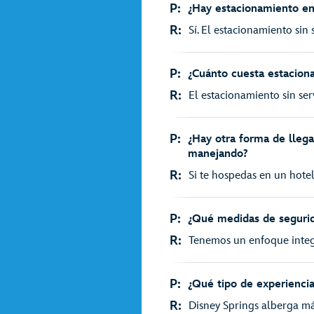
P:
¿Hay estacionamiento en
R:
Sí. El estacionamiento sin s
P:
¿Cuánto cuesta estaciona
R:
El estacionamiento sin servi
P:
¿Hay otra forma de llega
manejando?
R:
Si te hospedas en un hotel
P:
¿Qué medidas de seguri
R:
Tenemos un enfoque integr
P:
¿Qué tipo de experiencia
R:
Disney Springs alberga má