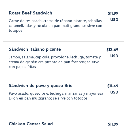
Roast Beef Sandwich
$11.99
USD
Carne de res asada, crema de rábano picante, cebollas
caramelizadas y rúcula en pan multigrano; se sirve con
totopos
Sándwich italiano picante
$12.69
USD
Jamón, salame, capicola, provolone, lechuga, tomate y
crema de giardiniera picante en pan focaccia; se sirve
con papas fritas
Sándwich de pavo y queso Brie
$11.49
USD
Pavo asado, queso brie, lechuga, manzanas y mayonesa
Dijon en pan multigrano; se sirve con totopos
Chicken Caesar Salad
$11.99