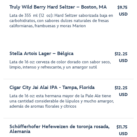
Truly Wild Berry Hard Seltzer – Boston, MA
$9.75
USD
Lata de 355 ml (12 oz): Hard Seltzer saborizada baja en
carbohidratos, con sabores dulces naturales de fresas
californianas, frambuesas y moras Marion
Stella Artois Lager – Bélgica
$12.25
USD
Lata de 16 oz: cerveza de color dorado con sabor seco,
limpio, intenso y refrescante, y un amargor sutil
Cigar City Jai Alai IPA - Tampa, Florida
$12.25
USD
Lata de 16 oz: esta hermana mayor de la Pale Ale tiene
una cantidad considerable de lúpulos y mucho amargor,
además de aromas florales y cítricos
Schöfferhofer Hefeweizen de toronja rosada,
$11.75
Alemania
USD