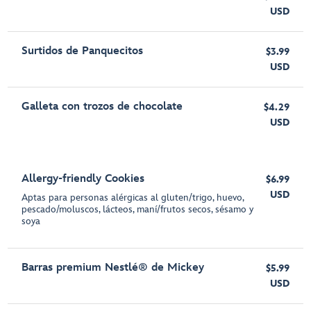
USD
Surtidos de Panquecitos
$3.99
USD
Galleta con trozos de chocolate
$4.29
USD
Allergy-friendly Cookies
$6.99
USD
Aptas para personas alérgicas al gluten/trigo, huevo,
pescado/moluscos, lácteos, maní/frutos secos, sésamo y
soya
Barras premium Nestlé® de Mickey
$5.99
USD