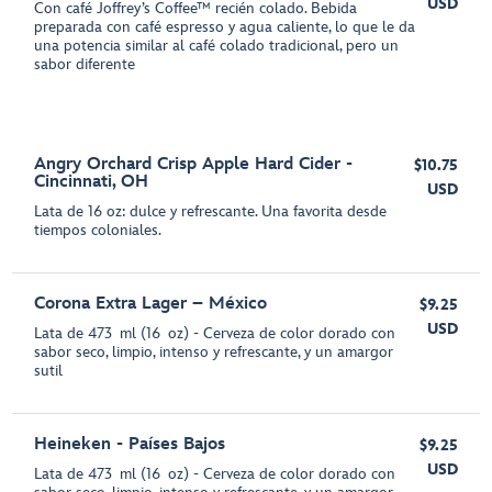
USD
Con café Joffrey’s Coffee™ recién colado. Bebida
preparada con café espresso y agua caliente, lo que le da
una potencia similar al café colado tradicional, pero un
sabor diferente
Angry Orchard Crisp Apple Hard Cider -
$10.75
Cincinnati, OH
USD
Lata de 16 oz: dulce y refrescante. Una favorita desde
tiempos coloniales.
Corona Extra Lager – México
$9.25
USD
Lata de 473 ml (16 oz) - Cerveza de color dorado con
sabor seco, limpio, intenso y refrescante, y un amargor
sutil
Heineken - Países Bajos
$9.25
USD
Lata de 473 ml (16 oz) - Cerveza de color dorado con