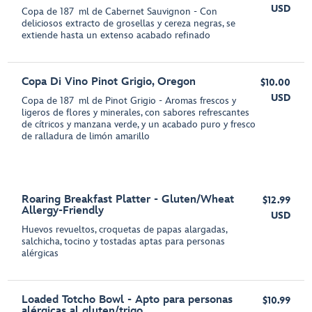
USD
Copa de 187 ml de Cabernet Sauvignon - Con
deliciosos extracto de grosellas y cereza negras, se
extiende hasta un extenso acabado refinado
Copa Di Vino Pinot Grigio, Oregon
$10.00
USD
Copa de 187 ml de Pinot Grigio - Aromas frescos y
ligeros de flores y minerales, con sabores refrescantes
de cítricos y manzana verde, y un acabado puro y fresco
de ralladura de limón amarillo
Roaring Breakfast Platter - Gluten/Wheat
$12.99
Allergy-Friendly
USD
Huevos revueltos, croquetas de papas alargadas,
salchicha, tocino y tostadas aptas para personas
alérgicas
Loaded Totcho Bowl - Apto para personas
$10.99
alérgicas al gluten/trigo