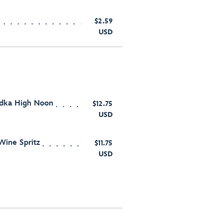
$2.59
USD
odka High Noon
$12.75
USD
ine Spritz
$11.75
USD