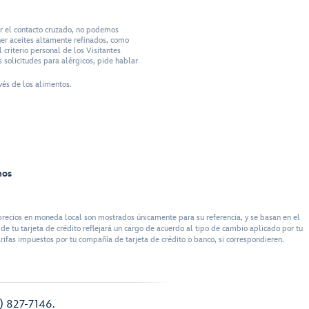
ar el contacto cruzado, no podemos
ner aceites altamente refinados, como
criterio personal de los Visitantes
 solicitudes para alérgicos, pide hablar
vés de los alimentos.
nos
recios en moneda local son mostrados únicamente para su referencia, y se basan en el
e tu tarjeta de crédito reflejará un cargo de acuerdo al tipo de cambio aplicado por tu
rifas impuestos por tu compañía de tarjeta de crédito o banco, si correspondieren.
7) 827-7146.