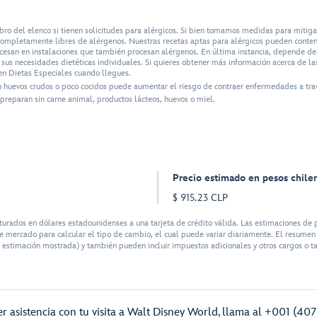
bro del elenco si tienen solicitudes para alérgicos. Si bien tomamos medidas para mitig
n completamente libres de alérgenos. Nuestras recetas aptas para alérgicos pueden conte
ocesan en instalaciones que también procesan alérgenos. En última instancia, depende del 
us necesidades dietéticas individuales. Si quieres obtener más información acerca de las
n Dietas Especiales cuando llegues.
o huevos crudos o poco cocidos puede aumentar el riesgo de contraer enfermedades a tra
preparan sin carne animal, productos lácteos, huevos o miel.
Precio estimado en pesos chile
$ 915.23 CLP
rados en dólares estadounidenses a una tarjeta de crédito válida. Las estimaciones de p
 mercado para calcular el tipo de cambio, el cual puede variar diariamente. El resumen d
 estimación mostrada) y también pueden incluir impuestos adicionales y otros cargos o ta
r asistencia con tu visita a Walt Disney World, llama al +001 (40