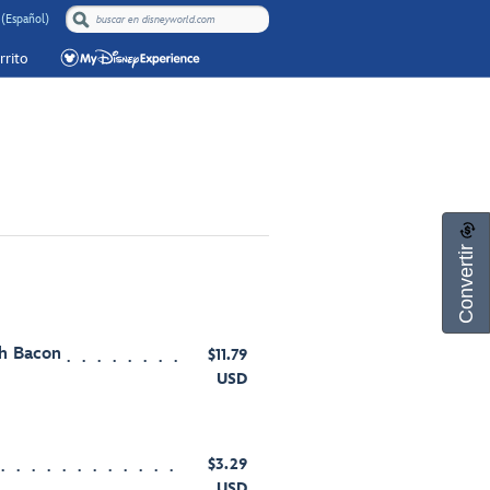
 (Español)
rrito
Convertir
h Bacon
$11.79
USD
$3.29
USD