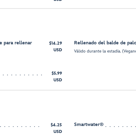
 para rellenar
Rellenado del balde de pal
$14.29
USD
Válido durante la estadía. (Vegan
$5.99
USD
Smartwater®
$4.25
USD