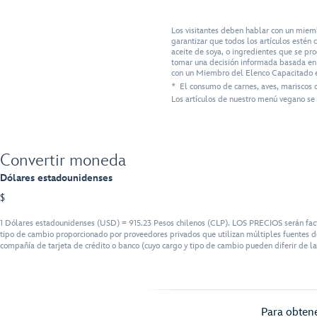
Los visitantes deben hablar con un miem
garantizar que todos los artículos esté
aceite de soya, o ingredientes que se pr
tomar una decisión informada basada en s
con un Miembro del Elenco Capacitado e
* El consumo de carnes, aves, mariscos 
Los artículos de nuestro menú vegano se 
Convertir moneda
Dólares estadounidenses
$
1 Dólares estadounidenses (USD) = 915.23 Pesos chilenos (CLP). LOS PRECIOS serán factu
tipo de cambio proporcionado por proveedores privados que utilizan múltiples fuentes de
compañía de tarjeta de crédito o banco (cuyo cargo y tipo de cambio pueden diferir de la
Para obtene