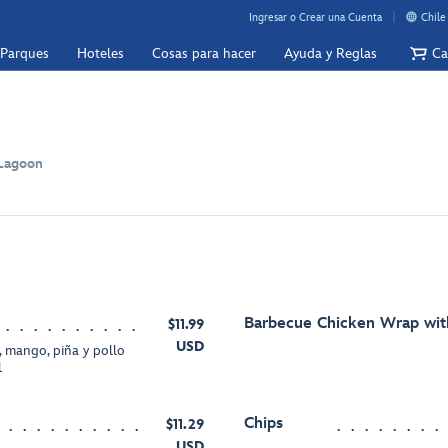
Ingresar o Crear una Cuenta
Chile
 Parques
Hoteles
Cosas para hacer
Ayuda y Reglas
Ca
 Lagoon
Barbecue Chicken Wrap wit
$11.99
USD
, mango, piña y pollo
l
Chips
$11.29
USD