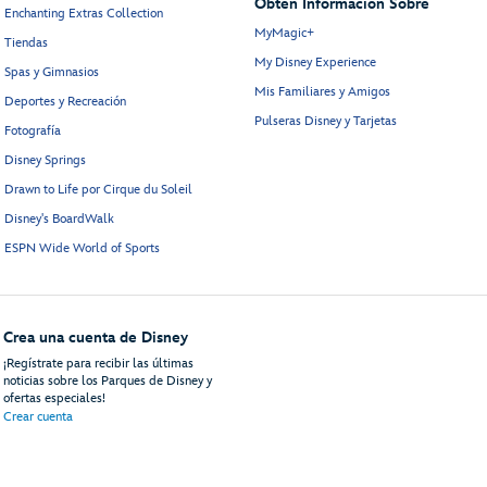
Obtén Información Sobre
Enchanting Extras Collection
MyMagic+
Tiendas
My Disney Experience
Spas y Gimnasios
Mis Familiares y Amigos
Deportes y Recreación
Pulseras Disney y Tarjetas
Fotografía
Disney Springs
Drawn to Life por Cirque du Soleil
Disney's BoardWalk
ESPN Wide World of Sports
Crea una cuenta de Disney
¡Regístrate para recibir las últimas
noticias sobre los Parques de Disney y
ofertas especiales!
Crear cuenta
uéspedes
Mapa del Sitio
Términos de Uso
Avisos Legales
Política de Privacidad
An