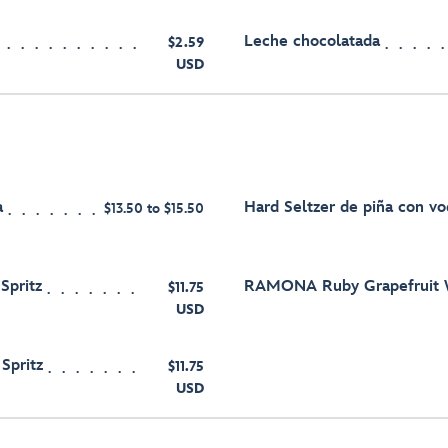
Leche chocolatada
$2.59
USD
a
Hard Seltzer de piña con v
$13.50 to $15.50
pritz
RAMONA Ruby Grapefruit W
$11.75
USD
pritz
$11.75
USD