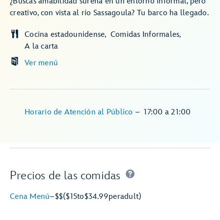
¿Buscas amabilidad sureña en un entorno informal, pero
creativo, con vista al río Sassagoula? Tu barco ha llegado.
Cocina estadounidense
Comidas Informales
A la carta
Ver menú
Horario de Atención al Público
–
17:00
a
21:00
Precios de las comidas
Cena Menú
–
$$
($15
to
$34.99
per
adult)