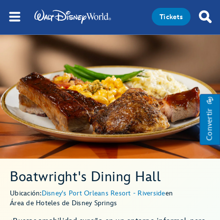
Tickets
Convertir
Boatwright's Dining Hall
Ubicación:
Disney's Port Orleans Resort - Riverside
en
Área de Hoteles de Disney Springs