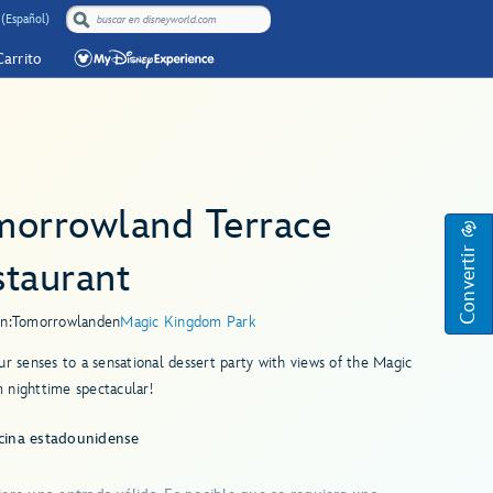
 (Español)
Carrito
morrowland Terrace
Convertir
staurant
n:
Tomorrowland
en
Magic Kingdom Park
ur senses to a sensational dessert party with views of the Magic
 nighttime spectacular!
cina estadounidense