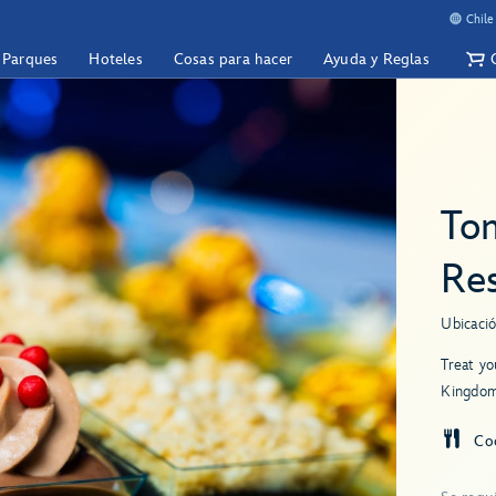
Chile
y Parques
Hoteles
Cosas para hacer
Ayuda y Reglas
To
Re
Ubicació
Treat yo
Kingdom
Co