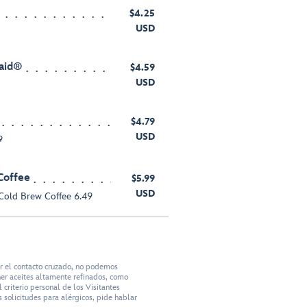
$4.25
USD
aid®
$4.59
USD
$4.79
USD
9
Coffee
$5.99
USD
 Cold Brew Coffee 6.49
ar el contacto cruzado, no podemos
ner aceites altamente refinados, como
criterio personal de los Visitantes
 solicitudes para alérgicos, pide hablar