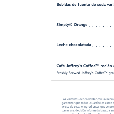
Bebidas de fuente de soda vari
Simply® Orange
Leche chocolatada
Café Joffrey’s Coffee™ recién 
Freshly Brewed Joffrey's Coffee™ gra
Los visitantes deben hablar con un miem
garantizar que todos los artículos esté
aceite de soya, o ingredientes que se pr
tomar una decisión informada basada en s