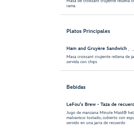
Masa de croissant crujiente rellena co
rama
Platos Principales
Ham and Gruyère Sandwich
Masa croissant crujiente rellena de 
servida con chips
Bebidas
LeFou's Brew - Taza de recuer
Jugo de manzana Minute Maid® hel
malvavisco tostado, cubierto con esp
servido en una jarra de recuerdo