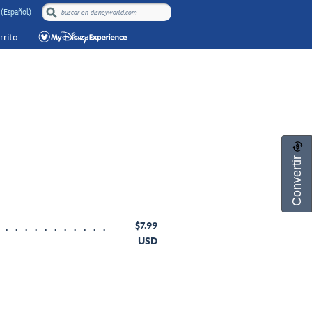
 (Español)
rrito
Convertir
$7.99
USD