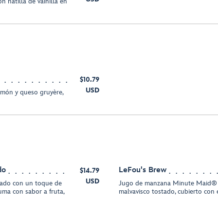
n natilla de vainilla en
$10.79
USD
jamón y queso gruyère,
do
LeFou's Brew
$14.79
USD
ado con un toque de
Jugo de manzana Minute Maid® 
uma con sabor a fruta,
malvavisco tostado, cubierto con