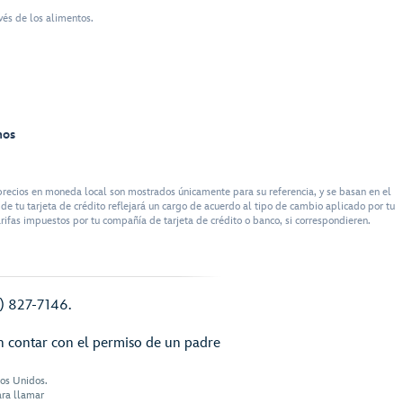
vés de los alimentos.
nos
recios en moneda local son mostrados únicamente para su referencia, y se basan en el
e tu tarjeta de crédito reflejará un cargo de acuerdo al tipo de cambio aplicado por tu
rifas impuestos por tu compañía de tarjeta de crédito o banco, si correspondieren.
7) 827-7146.
n contar con el permiso de un padre
dos Unidos.
ara llamar