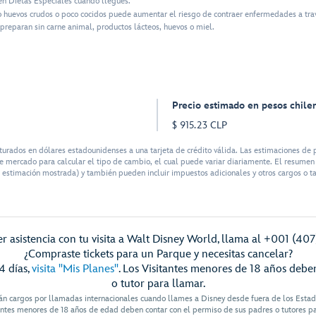
n Dietas Especiales cuando llegues.
o huevos crudos o poco cocidos puede aumentar el riesgo de contraer enfermedades a tra
preparan sin carne animal, productos lácteos, huevos o miel.
Precio estimado en pesos chile
$ 915.23 CLP
rados en dólares estadounidenses a una tarjeta de crédito válida. Las estimaciones de p
 mercado para calcular el tipo de cambio, el cual puede variar diariamente. El resumen d
 estimación mostrada) y también pueden incluir impuestos adicionales y otros cargos o ta
r asistencia con tu visita a Walt Disney World, llama al +001 (40
¿Compraste tickets para un Parque y necesitas cancelar?
4 días,
visita "Mis Planes"
. Los Visitantes menores de 18 años debe
o tutor para llamar.
án cargos por llamadas internacionales cuando llames a Disney desde fuera de los Esta
antes menores de 18 años de edad deben contar con el permiso de sus padres o tutores p