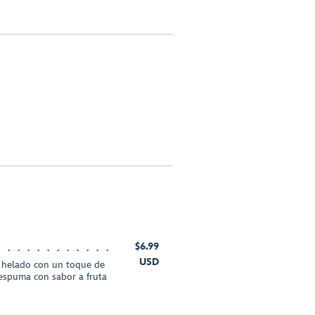
$6.99
USD
helado con un toque de
 espuma con sabor a fruta