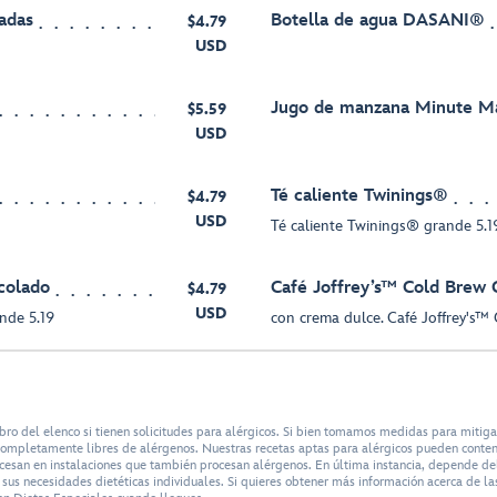
adas
Botella de agua DASANI®
$4.79
USD
Jugo de manzana Minute M
$5.59
USD
Té caliente Twinings®
$4.79
USD
Té caliente Twinings® grande 5.1
colado
Café Joffrey’s™ Cold Brew 
$4.79
USD
nde 5.19
con crema dulce. Café Joffrey's™
bro del elenco si tienen solicitudes para alérgicos. Si bien tomamos medidas para mitig
n completamente libres de alérgenos. Nuestras recetas aptas para alérgicos pueden conte
ocesan en instalaciones que también procesan alérgenos. En última instancia, depende del 
us necesidades dietéticas individuales. Si quieres obtener más información acerca de las