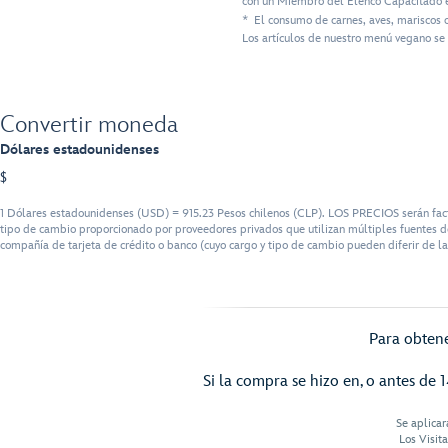
con un Miembro del Elenco Capacitado e
* El consumo de carnes, aves, mariscos 
Los artículos de nuestro menú vegano se 
Convertir moneda
Dólares estadounidenses
$
1 Dólares estadounidenses (USD) = 915.23 Pesos chilenos (CLP). LOS PRECIOS serán factu
tipo de cambio proporcionado por proveedores privados que utilizan múltiples fuentes de
compañía de tarjeta de crédito o banco (cuyo cargo y tipo de cambio pueden diferir de la
Para obtene
Si la compra se hizo en, o antes de 1
Se aplicar
Los Visit