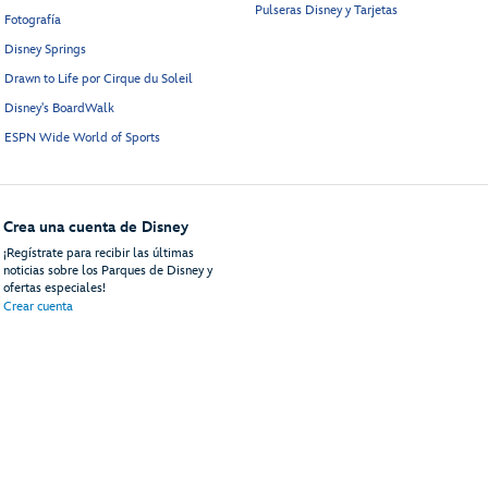
Pulseras Disney y Tarjetas
Fotografía
Disney Springs
Drawn to Life por Cirque du Soleil
Disney's BoardWalk
ESPN Wide World of Sports
Crea una cuenta de Disney
¡Regístrate para recibir las últimas
noticias sobre los Parques de Disney y
ofertas especiales!
Crear cuenta
uéspedes
Mapa del Sitio
Términos de Uso
Avisos Legales
Política de Privacidad
An
© Disney, Todos los Derechos reservados
Disney Vacations, LLC