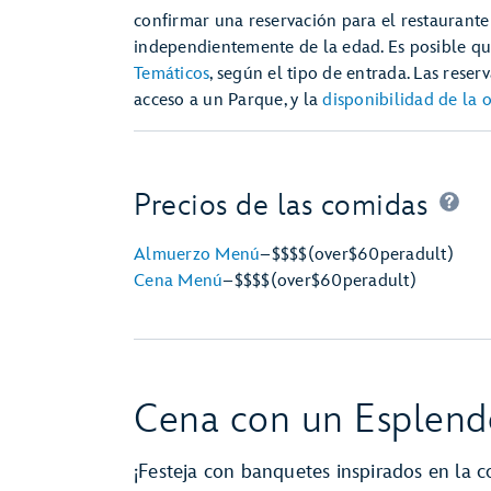
confirmar una reservación para el restaurante 
independientemente de la edad. Es posible q
Temáticos
, según el tipo de entrada. Las rese
acceso a un Parque, y la
disponibilidad de la
Precios de las comidas
Almuerzo Menú
–
$$$$
(over
$60
per
adult)
Cena Menú
–
$$$$
(over
$60
per
adult)
Cena con un Esplend
¡Festeja con banquetes inspirados en la c