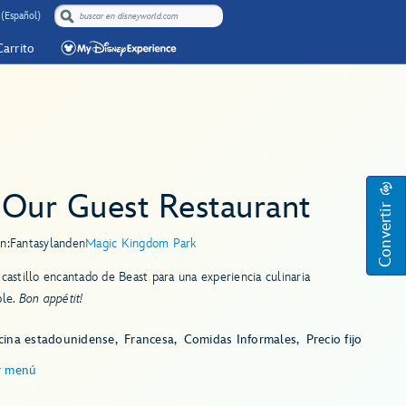
 (Español)
Carrito
 Our Guest Restaurant
Convertir
n:
Fantasyland
en
Magic Kingdom Park
 castillo encantado de Beast para una experiencia culinaria
ble.
Bon appétit!
cina estadounidense
Francesa
Comidas Informales
Precio fijo
r menú