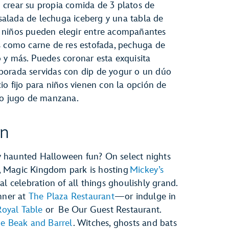
 crear su propia comida de 3 platos de
ensalada de lechuga iceberg y una tabla de
los niños pueden elegir entre acompañantes
s como carne de res estofada, pechuga de
 y más. Puedes coronar esta exquisita
porada servidas con dip de yogur o un dúo
io fijo para niños vienen con la opción de
 o jugo de manzana.
on
 haunted Halloween fun? On select nights
, Magic Kingdom park is hosting
Mickey’s
 celebration of all things ghoulishly grand.
inner at
The Plaza Restaurant
—or indulge in
Royal Table
or Be Our Guest Restaurant.
e Beak and Barrel
. Witches, ghosts and bats