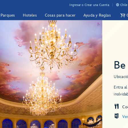
Ingresar o Crear una Cuenta
Chile
y Parques
Hoteles
Cosas para hacer
Ayuda y Reglas
Be
Ubicació
Entra al
inolvida
Co
Ve