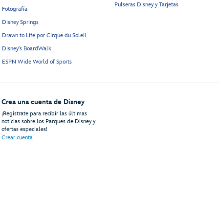
Pulseras Disney y Tarjetas
Fotografía
Disney Springs
Drawn to Life por Cirque du Soleil
Disney's BoardWalk
ESPN Wide World of Sports
Crea una cuenta de Disney
¡Regístrate para recibir las últimas
noticias sobre los Parques de Disney y
ofertas especiales!
Crear cuenta
uéspedes
Mapa del Sitio
Términos de Uso
Avisos Legales
Política de Privacidad
An
© Disney, Todos los Derechos reservados
Disney Vacations, LLC