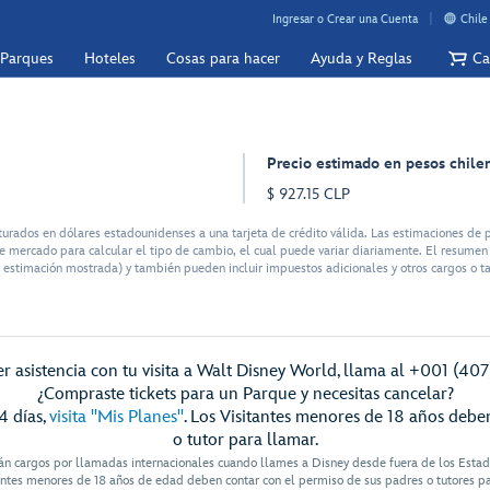
Ingresar o Crear una Cuenta
Chile
 Parques
Hoteles
Cosas para hacer
Ayuda y Reglas
Ca
Precio estimado en pesos chile
$ 927.15 CLP
rados en dólares estadounidenses a una tarjeta de crédito válida. Las estimaciones de p
 mercado para calcular el tipo de cambio, el cual puede variar diariamente. El resumen d
 estimación mostrada) y también pueden incluir impuestos adicionales y otros cargos o ta
r asistencia con tu visita a Walt Disney World, llama al +001 (40
¿Compraste tickets para un Parque y necesitas cancelar?
4 días,
visita "Mis Planes"
. Los Visitantes menores de 18 años debe
o tutor para llamar.
án cargos por llamadas internacionales cuando llames a Disney desde fuera de los Esta
antes menores de 18 años de edad deben contar con el permiso de sus padres o tutores p