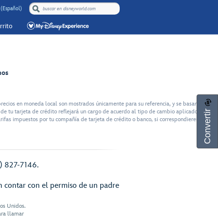
 (Español)
rrito
nos
recios en moneda local son mostrados únicamente para su referencia, y se basan en el
Convertir
e tu tarjeta de crédito reflejará un cargo de acuerdo al tipo de cambio aplicado por tu
rifas impuestos por tu compañía de tarjeta de crédito o banco, si correspondieren.
7) 827-7146.
n contar con el permiso de un padre
dos Unidos.
ara llamar