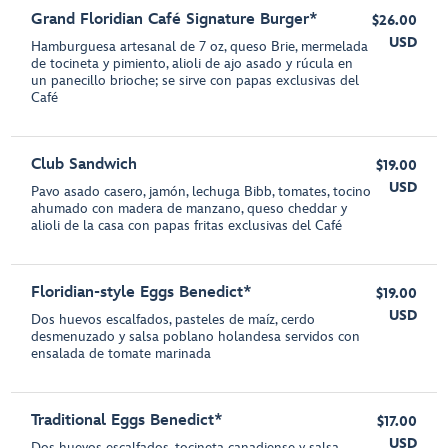
Grand Floridian Café Signature Burger*
$26.00
USD
Hamburguesa artesanal de 7 oz, queso Brie, mermelada
de tocineta y pimiento, alioli de ajo asado y rúcula en
un panecillo brioche; se sirve con papas exclusivas del
Café
Club Sandwich
$19.00
USD
Pavo asado casero, jamón, lechuga Bibb, tomates, tocino
ahumado con madera de manzano, queso cheddar y
alioli de la casa con papas fritas exclusivas del Café
Floridian-style Eggs Benedict*
$19.00
USD
Dos huevos escalfados, pasteles de maíz, cerdo
desmenuzado y salsa poblano holandesa servidos con
ensalada de tomate marinada
Traditional Eggs Benedict*
$17.00
USD
Dos huevos escalfados, tocineta canadiense y salsa