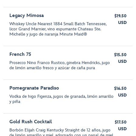
Legacy Mimosa
$19.50
USD
Whiskey Uncle Nearest 1884 Small Batch Tennessee,
licor Grand Marnier, vino espumante Chateau Ste.
Michelle y jugo de naranja Minute Maid®
French 75
$15.50
USD
Prosecco Nino Franco Rustico, ginebra Hendricks, jugo
de limón amarillo fresco y azúcar de caña pura
Pomegranate Paradiso
$16.50
USD
Vodka de higo Figenza, jugos de granada, limón amarillo
y piña
Gold Rush Cocktail
$17.50
USD
Borbón Elijah Craig Kentucky Straight de 12 años, jugo
de limón amarillo y miel, adornado con un panal de miel