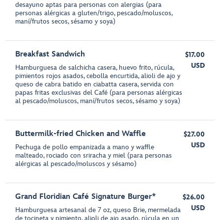
desayuno aptas para personas con alergias (para
personas alérgicas a gluten/trigo, pescado/moluscos,
maní/frutos secos, sésamo y soya)
Breakfast Sandwich
$17.00
USD
Hamburguesa de salchicha casera, huevo frito, rúcula,
pimientos rojos asados, cebolla encurtida, alioli de ajo y
queso de cabra batido en ciabatta casera, servida con
papas fritas exclusivas del Café (para personas alérgicas
al pescado/moluscos, maní/frutos secos, sésamo y soya)
Buttermilk-fried Chicken and Waffle
$27.00
USD
Pechuga de pollo empanizada a mano y waffle
malteado, rociado con sriracha y miel (para personas
alérgicas al pescado/moluscos y sésamo)
Grand Floridian Café Signature Burger*
$26.00
USD
Hamburguesa artesanal de 7 oz, queso Brie, mermelada
de tocineta y pimiento, alioli de ajo asado, rúcula en un