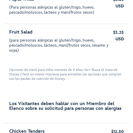
USD
(Para personas alérgicas al gluten/trigo, huevo,
pescado/moluscos, lácteos y maní/frutos secos)
Fruit Salad
$3.25
USD
(para personas alérgicas al gluten/trigo, huevo,
pescado/moluscos, lácteos, maní/frutos secos, sésamo y
soya)
Opciones de menú para niños menores de 9 años.<br> Busca el ícono de
Disney Check en menús impresos para encontrar las opciones que cumplen
con las pautas de nutrición de Disney.
Los Visitantes deben hablar con un Miembro del
Elenco sobre su solicitud para personas con alergias
Chicken Tenders
$12.50