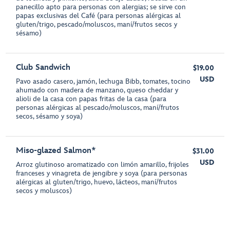
panecillo apto para personas con alergias; se sirve con
papas exclusivas del Café (para personas alérgicas al
gluten/trigo, pescado/moluscos, maní/frutos secos y
sésamo)
Club Sandwich
$19.00
USD
Pavo asado casero, jamón, lechuga Bibb, tomates, tocino
ahumado con madera de manzano, queso cheddar y
alioli de la casa con papas fritas de la casa (para
personas alérgicas al pescado/moluscos, maní/frutos
secos, sésamo y soya)
Miso-glazed Salmon*
$31.00
USD
Arroz glutinoso aromatizado con limón amarillo, frijoles
franceses y vinagreta de jengibre y soya (para personas
alérgicas al gluten/trigo, huevo, lácteos, maní/frutos
secos y moluscos)