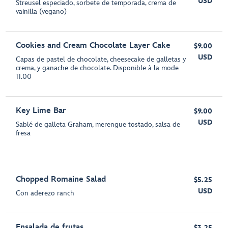
USD
Streusel especiado, sorbete de temporada, crema de
vainilla (vegano)
Cookies and Cream Chocolate Layer Cake
$9.00
USD
Capas de pastel de chocolate, cheesecake de galletas y
crema, y ganache de chocolate. Disponible à la mode
11.00
Key Lime Bar
$9.00
USD
Sablé de galleta Graham, merengue tostado, salsa de
fresa
Chopped Romaine Salad
$5.25
USD
Con aderezo ranch
Ensalada de frutas
$3.25