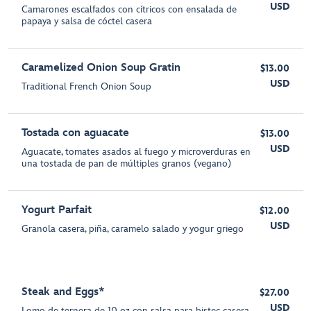
USD
Camarones escalfados con cítricos con ensalada de
papaya y salsa de cóctel casera
Caramelized Onion Soup Gratin
$13.00
USD
Traditional French Onion Soup
Tostada con aguacate
$13.00
USD
Aguacate, tomates asados al fuego y microverduras en
una tostada de pan de múltiples granos (vegano)
Yogurt Parfait
$12.00
USD
Granola casera, piña, caramelo salado y yogur griego
Steak and Eggs*
$27.00
USD
Lomo de ternera de 10 oz con salsa para bistec casera,