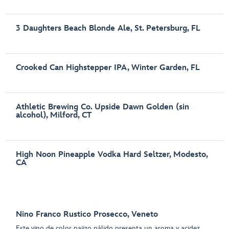
3 Daughters Beach Blonde Ale, St. Petersburg, FL
Crooked Can Highstepper IPA, Winter Garden, FL
Athletic Brewing Co. Upside Dawn Golden (sin
alcohol), Milford, CT
High Noon Pineapple Vodka Hard Seltzer, Modesto,
CA
Nino Franco Rustico Prosecco, Veneto
Este vino de color pajizo pálido presenta un aroma y acidez