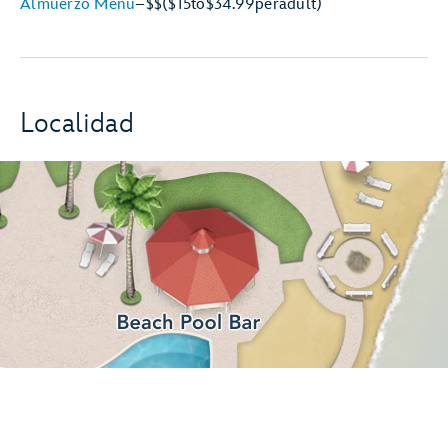
Almuerzo Menú
–
$$
($15
to
$34.99
per
adult)
Localidad