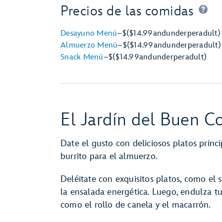
Precios de las comidas
Desayuno Menú
–
$
($14.99
and
under
per
adult)
Almuerzo Menú
–
$
($14.99
and
under
per
adult)
Snack Menú
–
$
($14.99
and
under
per
adult)
El Jardín del Buen 
Date el gusto con deliciosos platos princ
burrito para el almuerzo.
Deléitate con exquisitos platos, como el 
la ensalada energética. Luego, endulza t
como el rollo de canela y el macarrón.