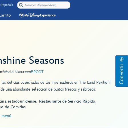
 (Español)
Carrito
nshine Seasons
Convertir
n:
World Nature
en
EPCOT
a las delicias cosechadas de los invernaderos en The Land Pavilion!
 de una abundante selección de platos frescos y sabrosos.
cina estadounidense
Restaurante de Servicio Rápido
tio de Comidas
r menú