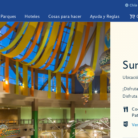
Chile
y Parques
Hoteles
Cosas para hacer
Ayuda y Reglas
Su
Ubicació
¡Disfrut
Disfruta
Co
Pa
Ve