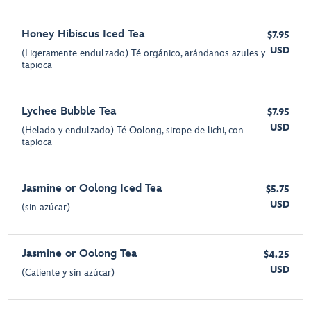
Honey Hibiscus Iced Tea
$7.95
USD
(Ligeramente endulzado) Té orgánico, arándanos azules y
tapioca
Lychee Bubble Tea
$7.95
USD
(Helado y endulzado) Té Oolong, sirope de lichi, con
tapioca
Jasmine or Oolong Iced Tea
$5.75
USD
(sin azúcar)
Jasmine or Oolong Tea
$4.25
USD
(Caliente y sin azúcar)