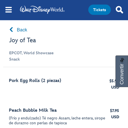
Tickets
Back
Joy of Tea
EPCOT, World Showcase
Snack
Convertir
Pork Egg Rolls (2 piezas)
$5.95
USD
Peach Bubble Milk Tea
$7.95
USD
(Frío y endulzado) Té negro Assam, leche entera, sirope
de durazno con perlas de tapioca