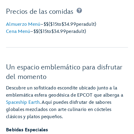
Precios de las comidas
Almuerzo Menú
–
$$
($15
to
$34.99
per
adult)
Cena Menú
–
$$
($15
to
$34.99
per
adult)
Un espacio emblemático para disfrutar
del momento
Descubre un sofisticado escondite ubicado junto a la
emblemática esfera geodésica de EPCOT que alberga a
Spaceship Earth
. Aquí puedes disfrutar de sabores
globales mezclados con arte culinario en cócteles
clásicos y platos pequeños.
Bebidas Especiales