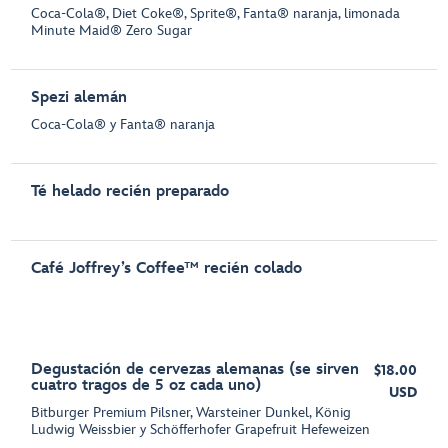
Coca-Cola®, Diet Coke®, Sprite®, Fanta® naranja, limonada
Minute Maid® Zero Sugar
Spezi alemán
Coca-Cola® y Fanta® naranja
Té helado recién preparado
Café Joffrey’s Coffee™ recién colado
Degustación de cervezas alemanas (se sirven
$18.00
cuatro tragos de 5 oz cada uno)
USD
Bitburger Premium Pilsner, Warsteiner Dunkel, König
Ludwig Weissbier y Schöfferhofer Grapefruit Hefeweizen