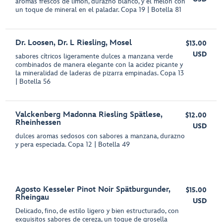
aromas frescos de limón, durazno blanco, y el melón con
un toque de mineral en el paladar. Copa 19 | Botella 81
Dr. Loosen, Dr. L Riesling, Mosel
$13.00
USD
sabores cítricos ligeramente dulces a manzana verde
combinados de manera elegante con la acidez picante y
la mineralidad de laderas de pizarra empinadas. Copa 13
| Botella 56
Valckenberg Madonna Riesling Spätlese,
$12.00
Rheinhessen
USD
dulces aromas sedosos con sabores a manzana, durazno
y pera especiada. Copa 12 | Botella 49
Agosto Kesseler Pinot Noir Spätburgunder,
$15.00
Rheingau
USD
Delicado, fino, de estilo ligero y bien estructurado, con
exquisitos sabores de cereza, un toque de grosella