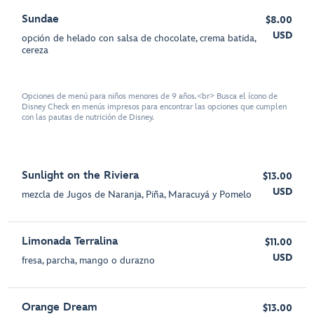
Sundae
$8.00
USD
opción de helado con salsa de chocolate, crema batida,
cereza
Opciones de menú para niños menores de 9 años.<br> Busca el ícono de
Disney Check en menús impresos para encontrar las opciones que cumplen
con las pautas de nutrición de Disney.
Sunlight on the Riviera
$13.00
USD
mezcla de Jugos de Naranja, Piña, Maracuyá y Pomelo
Limonada Terralina
$11.00
USD
fresa, parcha, mango o durazno
Orange Dream
$13.00