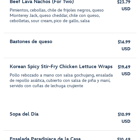
Beef Lava Nachos (For Two)
$23.79
USD
Pimientos, cebollas, chile de frijoles negros, queso
Monterey Jack, queso cheddar, chile con queso,
cebolletas, sour cream, pico de gallo, salsa
Bastones de queso
$14.99
USD
Korean Spicy Stir-Fry Chicken Lettuce Wraps
$19.49
USD
Pollo rebozado a mano con salsa gochujang, ensalada
de repollo asiática, cubierto con salsa de piña y maní,
servido con cuñas de lechuga crujiente
Sopa del Día
$10.99
USD
Ensalada Paradisíaca de la Casa
$10.49