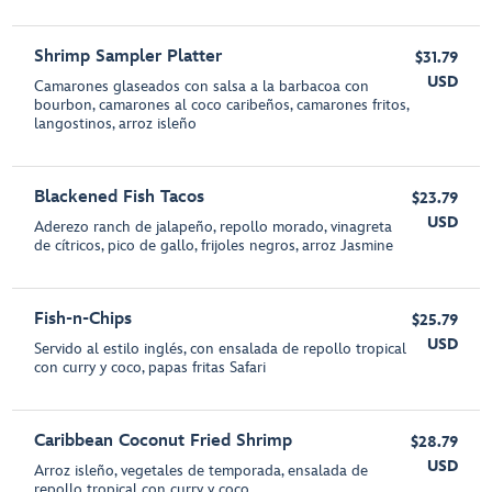
Shrimp Sampler Platter
$31.79
USD
Camarones glaseados con salsa a la barbacoa con
bourbon, camarones al coco caribeños, camarones fritos,
langostinos, arroz isleño
Blackened Fish Tacos
$23.79
USD
Aderezo ranch de jalapeño, repollo morado, vinagreta
de cítricos, pico de gallo, frijoles negros, arroz Jasmine
Fish-n-Chips
$25.79
USD
Servido al estilo inglés, con ensalada de repollo tropical
con curry y coco, papas fritas Safari
Caribbean Coconut Fried Shrimp
$28.79
USD
Arroz isleño, vegetales de temporada, ensalada de
repollo tropical con curry y coco