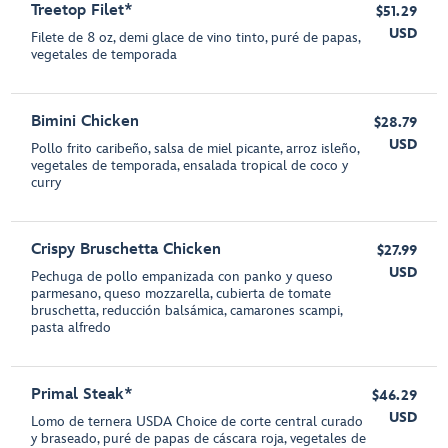
Treetop Filet*
$51.29
USD
Filete de 8 oz, demi glace de vino tinto, puré de papas,
vegetales de temporada
Bimini Chicken
$28.79
USD
Pollo frito caribeño, salsa de miel picante, arroz isleño,
vegetales de temporada, ensalada tropical de coco y
curry
Crispy Bruschetta Chicken
$27.99
USD
Pechuga de pollo empanizada con panko y queso
parmesano, queso mozzarella, cubierta de tomate
bruschetta, reducción balsámica, camarones scampi,
pasta alfredo
Primal Steak*
$46.29
USD
Lomo de ternera USDA Choice de corte central curado
y braseado, puré de papas de cáscara roja, vegetales de