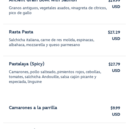
Ancient Grain Bowl with Salmon
$29.99
USD
Granos antiguos, vegetales asados, vinagreta de cítricos,
pico de gallo
Rasta Pasta
$27.29
USD
Salchicha italiana, carne de res molida, espinacas,
albahaca, mozzarella y queso parmesano
Pastalaya (Spicy)
$27.79
USD
Camarones, pollo salteado, pimientos rojos, cebollas,
tomates, salchicha Andouille, salsa cajún picante y
especiada, linguine
Camarones a la parrilla
$9.99
USD