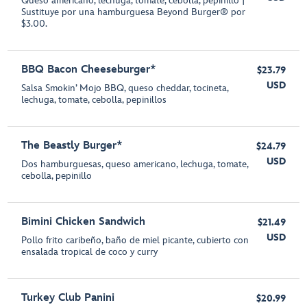
Queso americano, lechuga, tomate, cebolla, pepinillo |
Sustituye por una hamburguesa Beyond Burger® por
$3.00.
BBQ Bacon Cheeseburger*
$23.79
USD
Salsa Smokin’ Mojo BBQ, queso cheddar, tocineta,
lechuga, tomate, cebolla, pepinillos
The Beastly Burger*
$24.79
USD
Dos hamburguesas, queso americano, lechuga, tomate,
cebolla, pepinillo
Bimini Chicken Sandwich
$21.49
USD
Pollo frito caribeño, baño de miel picante, cubierto con
ensalada tropical de coco y curry
Turkey Club Panini
$20.99