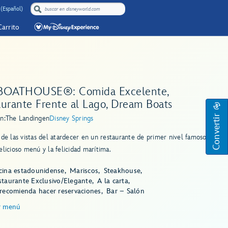
 (Español)
Carrito
BOATHOUSE®: Comida Excelente,
aurante Frente al Lago, Dream Boats
Convertir
n:
The Landing
en
Disney Springs
 de las vistas del atardecer en un restaurante de primer nivel famoso
elicioso menú y la felicidad marítima.
cina estadounidense
Mariscos
Steakhouse
staurante Exclusivo/Elegante
A la carta
 recomienda hacer reservaciones
Bar – Salón
r menú