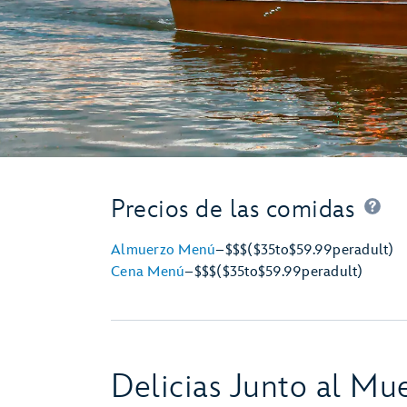
Precios de las comidas
Almuerzo Menú
–
$$$
($35
to
$59.99
per
adult)
Cena Menú
–
$$$
($35
to
$59.99
per
adult)
Delicias Junto al Mu