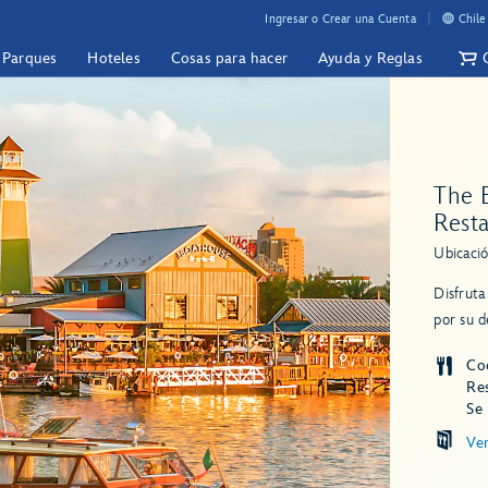
Ingresar o Crear una Cuenta
Chile
y Parques
Hoteles
Cosas para hacer
Ayuda y Reglas
The 
Rest
Ubicació
Disfruta
por su d
Co
Re
Se
Ve