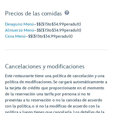
Precios de las comidas
Desayuno Menú
–
$$
($15
to
$34.99
per
adult)
Almuerzo Menú
–
$$
($15
to
$34.99
per
adult)
Cena Menú
–
$$
($15
to
$34.99
per
adult)
Cancelaciones y modificaciones
Este restaurante tiene una política de cancelación y una
política de modificaciones. Se cargará automáticamente a
la tarjeta de crédito que proporcionaste en el momento
de la reservación una tarifa por persona si no te
presentas a tu reservación o no la cancelas de acuerdo
con la política, o si no la modificas de acuerdo con la
política y luego tienes que cancelarla. Los detalles de la