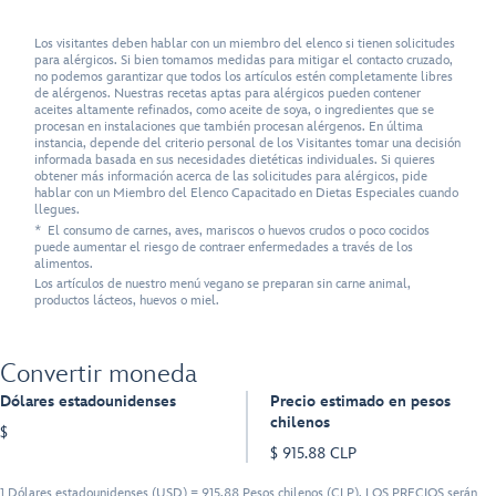
Los visitantes deben hablar con un miembro del elenco si tienen solicitudes
para alérgicos. Si bien tomamos medidas para mitigar el contacto cruzado,
no podemos garantizar que todos los artículos estén completamente libres
de alérgenos. Nuestras recetas aptas para alérgicos pueden contener
aceites altamente refinados, como aceite de soya, o ingredientes que se
procesan en instalaciones que también procesan alérgenos. En última
instancia, depende del criterio personal de los Visitantes tomar una decisión
informada basada en sus necesidades dietéticas individuales. Si quieres
obtener más información acerca de las solicitudes para alérgicos, pide
hablar con un Miembro del Elenco Capacitado en Dietas Especiales cuando
llegues.
* El consumo de carnes, aves, mariscos o huevos crudos o poco cocidos
puede aumentar el riesgo de contraer enfermedades a través de los
alimentos.
Los artículos de nuestro menú vegano se preparan sin carne animal,
productos lácteos, huevos o miel.
Convertir moneda
Dólares estadounidenses
Precio estimado en pesos
chilenos
$
$ 915.88 CLP
1 Dólares estadounidenses (USD) = 915.88 Pesos chilenos (CLP). LOS PRECIOS serán