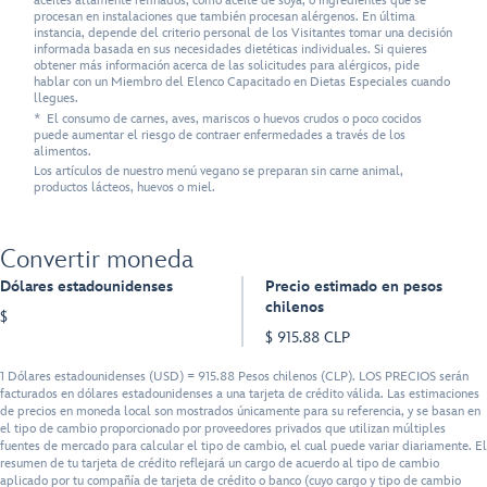
aceites altamente refinados, como aceite de soya, o ingredientes que se
procesan en instalaciones que también procesan alérgenos. En última
instancia, depende del criterio personal de los Visitantes tomar una decisión
informada basada en sus necesidades dietéticas individuales. Si quieres
obtener más información acerca de las solicitudes para alérgicos, pide
hablar con un Miembro del Elenco Capacitado en Dietas Especiales cuando
llegues.
* El consumo de carnes, aves, mariscos o huevos crudos o poco cocidos
puede aumentar el riesgo de contraer enfermedades a través de los
alimentos.
Los artículos de nuestro menú vegano se preparan sin carne animal,
productos lácteos, huevos o miel.
Convertir moneda
Dólares estadounidenses
Precio estimado en pesos
chilenos
$
$ 915.88 CLP
1 Dólares estadounidenses (USD) = 915.88 Pesos chilenos (CLP). LOS PRECIOS serán
facturados en dólares estadounidenses a una tarjeta de crédito válida. Las estimaciones
de precios en moneda local son mostrados únicamente para su referencia, y se basan en
el tipo de cambio proporcionado por proveedores privados que utilizan múltiples
fuentes de mercado para calcular el tipo de cambio, el cual puede variar diariamente. El
resumen de tu tarjeta de crédito reflejará un cargo de acuerdo al tipo de cambio
aplicado por tu compañía de tarjeta de crédito o banco (cuyo cargo y tipo de cambio