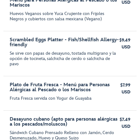
Menú para Personas Alérgicas al Pescado o los
USD
Mariscos
Huevos Veganos sobre Yuca Crujiente con Frijoles
Negros y cubiertos con salsa mexicana (Vegano)
Scrambled Eggs Platter - Fish/Shellfish Allergy-
$9.49
friendly
USD
Se sirve con papas de desayuno, tostada multigrano y la
opción de tocineta, salchicha de cerdo o salchicha de
pavo
Plato de Fruta Fresca - Menú para Personas
$7.99
Alérgicas al Pescado o los Mariscos
USD
Fruta Fresca servida con Yogur de Guayaba
Desayuno cubano (apto para personas alérgicas
$7.49
a los pescados/moluscos)
USD
Sándwich Cubano Prensado Relleno con Jamón, Cerdo
Desmenuzado, Huevo y Queso Suizo