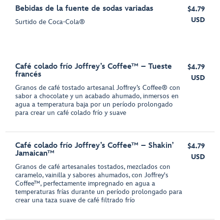
Bebidas de la fuente de sodas variadas
$4.79
USD
Surtido de Coca-Cola®
Café colado frío Joffrey’s Coffee™ – Tueste
$4.79
francés
USD
Granos de café tostado artesanal Joffrey’s Coffee® con
sabor a chocolate y un acabado ahumado, inmersos en
agua a temperatura baja por un período prolongado
para crear un café colado frío y suave
Café colado frío Joffrey’s Coffee™ – Shakin’
$4.79
Jamaican™
USD
Granos de café artesanales tostados, mezclados con
caramelo, vainilla y sabores ahumados, con Joffrey's
Coffee™, perfectamente impregnado en agua a
temperaturas frías durante un período prolongado para
crear una taza suave de café filtrado frío