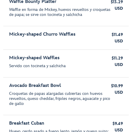
Waffle Bounty Platter
$13.29
USD
Waffle en forma de Mickey, huevos revueltos y croquetas
de papa; se sirve con tocineta y salchicha
Mickey-shaped Churro Waffles
$11.49
USD
Mickey-shaped Waffles
$11.29
USD
Servido con tocineta y salchicha
Avocado Breakfast Bowl
$10.99
USD
Croquetas de papas alargadas cubiertas con huevos
revueltos, queso cheddar, frijoles negros, aguacate y pico
de gallo
Breakfast Cuban
$9.49
USD
Huevo, cerdo asado a fuego lento, jamón y queso suizo;