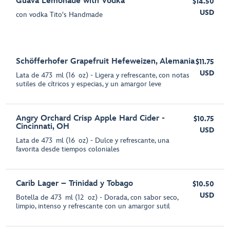
Guava Lemonade with Vodka
$14.50
USD
con vodka Tito's Handmade
Schöfferhofer Grapefruit Hefeweizen, Alemania
$11.75
USD
Lata de 473 ml (16 oz) - Ligera y refrescante, con notas
sutiles de cítricos y especias, y un amargor leve
Angry Orchard Crisp Apple Hard Cider -
$10.75
Cincinnati, OH
USD
Lata de 473 ml (16 oz) - Dulce y refrescante, una
favorita desde tiempos coloniales
Carib Lager – Trinidad y Tobago
$10.50
USD
Botella de 473 ml (12 oz) - Dorada, con sabor seco,
limpio, intenso y refrescante con un amargor sutil