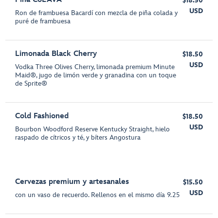
$18.50
USD
Ron de frambuesa Bacardí con mezcla de piña colada y
puré de frambuesa
Limonada Black Cherry
$18.50
USD
Vodka Three Olives Cherry, limonada premium Minute
Maid®, jugo de limón verde y granadina con un toque
de Sprite®
Cold Fashioned
$18.50
USD
Bourbon Woodford Reserve Kentucky Straight, hielo
raspado de cítricos y té, y bíters Angostura
Cervezas premium y artesanales
$15.50
USD
con un vaso de recuerdo. Rellenos en el mismo día 9.25