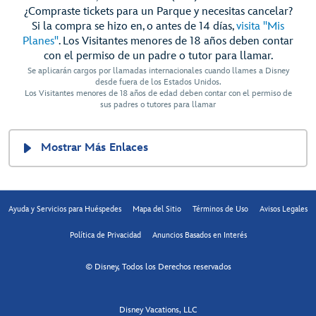
¿Compraste tickets para un Parque y necesitas cancelar?
Si la compra se hizo en, o antes de 14 días,
visita "Mis
Planes"
. Los Visitantes menores de 18 años deben contar
con el permiso de un padre o tutor para llamar.
Se aplicarán cargos por llamadas internacionales cuando llames a Disney
desde fuera de los Estados Unidos.
Los Visitantes menores de 18 años de edad deben contar con el permiso de
sus padres o tutores para llamar
Mostrar Más Enlaces
Ayuda y Servicios para Huéspedes
Mapa del Sitio
Términos de Uso
Avisos Legales
Política de Privacidad
Anuncios Basados en Interés
© Disney, Todos los Derechos reservados
Disney Vacations, LLC