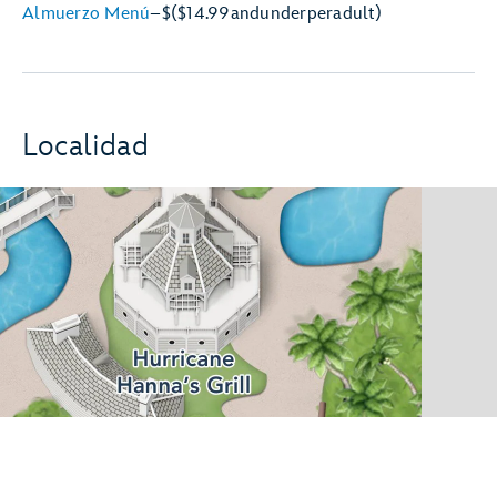
Almuerzo Menú
–
$
($14.99
and
under
per
adult)
Localidad