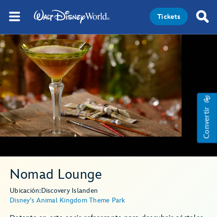
Tickets
Convertir
Nomad Lounge
Ubicación:
Discovery Island
en
Disney's Animal Kingdom Theme Park