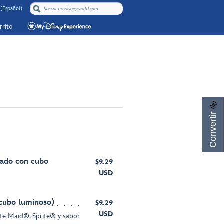
 (Español)
rrito
Convertir
lado con cubo
$9.29
USD
cubo luminoso)
$9.29
USD
te Maid®, Sprite® y sabor