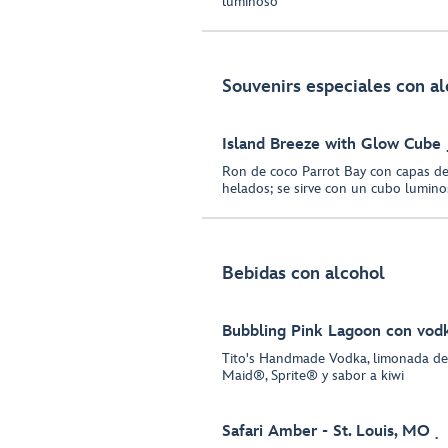
luminoso
Souvenirs especiales con a
Island Breeze with Glow Cube
Ron de coco Parrot Bay con capas d
helados; se sirve con un cubo lumin
Bebidas con alcohol
Bubbling Pink Lagoon con vod
Tito's Handmade Vodka, limonada de
Maid®, Sprite® y sabor a kiwi
Safari Amber - St. Louis, MO