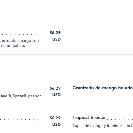
$6.29
USD
 chocolate amargo con
 en un palillo.
Granizado de mango helado
$6.29
USD
aid®, Sprite® y sabor
Tropical Breeze
$6.29
USD
Capas de mango y frambuesa hel