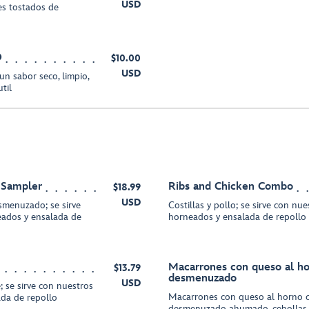
USD
es tostados de
O
$10.00
USD
un sabor seco, limpio,
til
k Sampler
Ribs and Chicken Combo
$18.99
USD
smenuzado; se sirve
Costillas y pollo; se sirve con nue
neados y ensalada de
horneados y ensalada de repollo
Macarrones con queso al ho
$13.79
desmenuzado
USD
se sirve con nuestros
Macarrones con queso al horno c
ada de repollo
desmenuzado ahumado, cebollas c