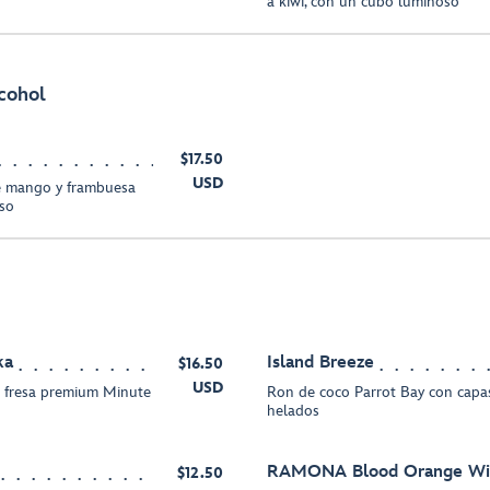
a kiwi, con un cubo luminoso
lcohol
$17.50
USD
e mango y frambuesa
oso
ka
Island Breeze
$16.50
USD
 fresa premium Minute
Ron de coco Parrot Bay con cap
helados
RAMONA Blood Orange Win
$12.50