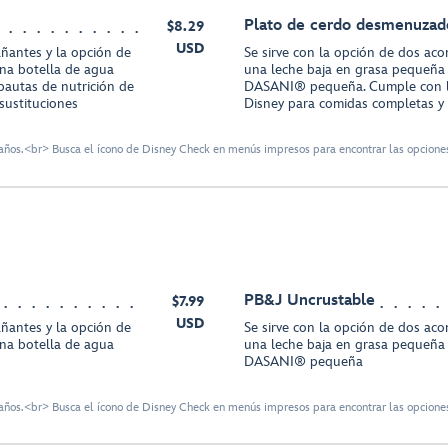
Plato de cerdo desmenuzad
$8.29
USD
ñantes y la opción de
Se sirve con la opción de dos ac
na botella de agua
una leche baja en grasa pequeña
autas de nutrición de
DASANI® pequeña. Cumple con la
sustituciones
Disney para comidas completas y s
ños.<br> Busca el ícono de Disney Check en menús impresos para encontrar las opciones
PB&J Uncrustable
$7.99
USD
ñantes y la opción de
Se sirve con la opción de dos ac
na botella de agua
una leche baja en grasa pequeña
DASANI® pequeña
ños.<br> Busca el ícono de Disney Check en menús impresos para encontrar las opciones