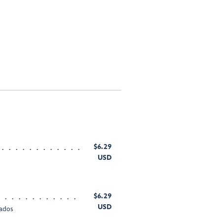
$6.29
USD
$6.29
USD
ados