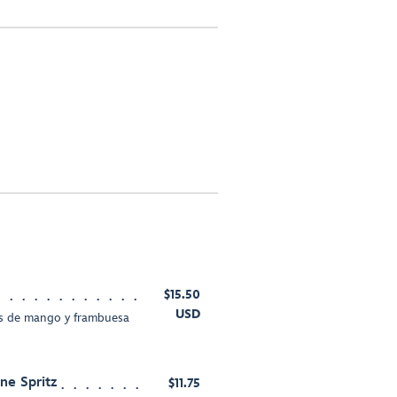
$15.50
USD
as de mango y frambuesa
e Spritz
$11.75