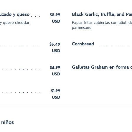
uzado y queso
Black Garlic, Truffle, and P
$8.99
USD
 y queso cheddar
Papas fritas cubiertas con alioli d
parmesano
Cornbread
$5.49
USD
Galletas Graham en forma d
$4.99
USD
$1.99
USD
 niños