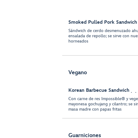
Smoked Pulled Pork Sandwich
Sándwich de cerdo desmenuzado ahu
ensalada de repollo; se sirve con nues
horneados
Vegano
Korean Barbecue Sandwich
Con carne de res Impossible® y veget
mayonesa gochujang y cilantro; se si
masa madre con papas fritas
Guarniciones