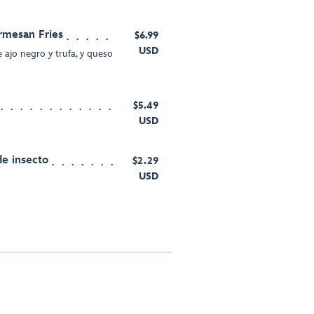
armesan Fries
$6.99
USD
e ajo negro y trufa, y queso
$5.49
USD
e insecto
$2.29
USD