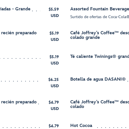
riadas - Grande
Assorted Fountain Beverage
$5.59
USD
Surtido de ofertas de Coca-Cola
 recién preparado
Café Joffrey’s Coffee™ des
$5.19
colado grande
USD
Té caliente Twinings® gran
$5.19
USD
Botella de agua DASANI®
$6.25
USD
 recién preparado
Café Joffrey’s Coffee™ des
$4.79
colado
USD
Hot Cocoa
$4.79