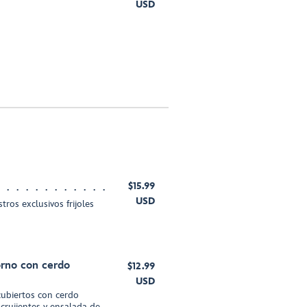
USD
$15.99
USD
stros exclusivos frijoles
rno con cerdo
$12.99
USD
ubiertos con cerdo
rujientes y ensalada de