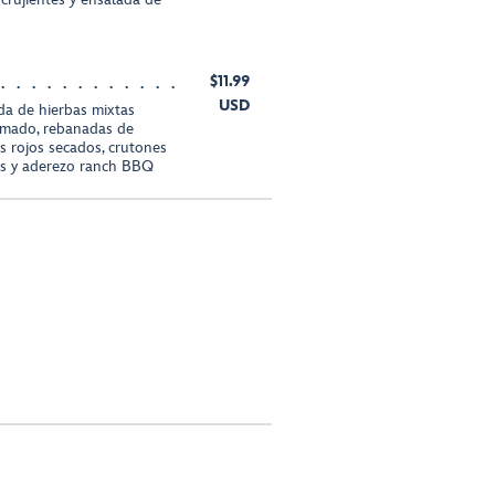
$11.99
USD
a de hierbas mixtas
mado, rebanadas de
 rojos secados, crutones
tes y aderezo ranch BBQ