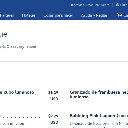
Ingresar o Crear una Cuenta
Chile
 Parques
Hoteles
Cosas para hacer
Ayuda y Reglas
Ca
ue
k, Discovery Island
n cubo luminoso
Granizado de frambuesa he
$9.29
luminoso
USD
e
Bubbling Pink Lagoon (con 
$9.29
USD
s con un cubo
Limonada de fresa premium Minu