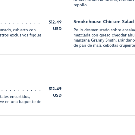
repollo
Smokehouse Chicken Salad
$12.49
USD
mado, cubierto con
Pollo desmenuzado sobre ensalad
tros exclusivos frijoles
mezclada con queso cheddar ahu
manzana Granny Smith, arándanos
de pan de maíz, cebollas crujien
$12.49
USD
ales encurtidos,
rve en una baguette de