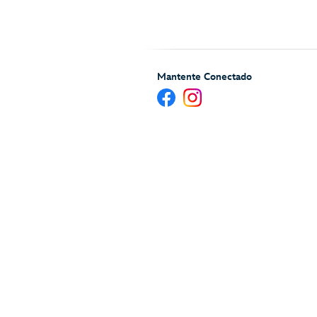
Mantente Conectado
Ayuda y Servicios para H
Se aplica