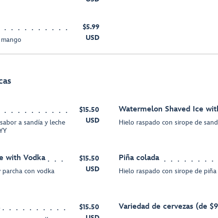
$5.99
USD
y mango
cas
Watermelon Shaved Ice wit
$15.50
USD
sabor a sandía y leche
Hielo raspado con sirope de san
KYY
e with Vodka
Piña colada
$15.50
USD
y parcha con vodka
Hielo raspado con sirope de piña
Variedad de cervezas (de $9
$15.50
USD