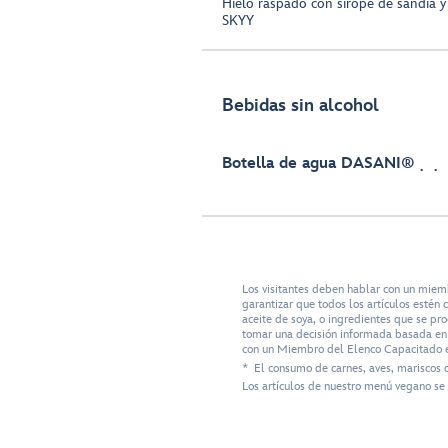
Hielo raspado con sirope de sandía
SKYY
Bebidas sin alcohol
Botella de agua DASANI®
Los visitantes deben hablar con un miem
garantizar que todos los artículos esté
aceite de soya, o ingredientes que se pr
tomar una decisión informada basada en s
con un Miembro del Elenco Capacitado e
* El consumo de carnes, aves, mariscos 
Los artículos de nuestro menú vegano se 