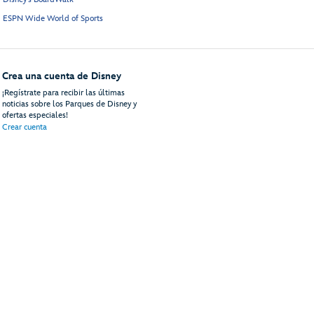
ESPN Wide World of Sports
Crea una cuenta de Disney
¡Regístrate para recibir las últimas
noticias sobre los Parques de Disney y
ofertas especiales!
Crear cuenta
uéspedes
Mapa del Sitio
Términos de Uso
Avisos Legales
Política de Privacidad
An
© Disney, Todos los Derechos reservados
Disney Vacations, LLC
PO Box 10250
Lake Buena Vista, FL 32830-0250 | 81-2564985
ContactUs@DisneyVacationsLLC.com
+001 (407) 827-7146
rán cargos por llamadas internacionales cuando llames a Disney desde fuera de los Esta