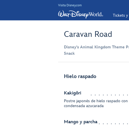
Visita Disney.com
Tickets y
Caravan Road
Disney's Animal Kingdom Theme Pa
Snack
Hielo raspado
Kakigōri
Postre japonés de hielo raspado con 
condensada azucarada
Mango y parcha