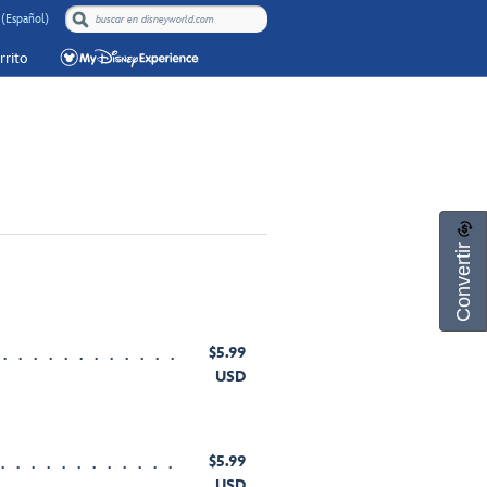
 (Español)
rrito
Convertir
$5.99
USD
$5.99
USD