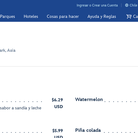
Ingresar o Crear una Cuenta
Chile
 Parques
Hoteles
Cosas para hacer
Ayuda y Reglas
Ca
rk, Asia
Watermelon
$6.29
USD
sabor a sandía y leche
Piña colada
$5.99
USD