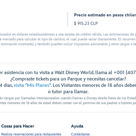
Precio estimado en pesos chile
$ 915.23 CLP
rados en dólares estadounidenses a una tarjeta de crédito válida. Las estimaciones de p
 mercado para calcular el tipo de cambio, el cual puede variar diariamente. El resumen d
 estimación mostrada) y también pueden incluir impuestos adicionales y otros cargos o ta
r asistencia con tu visita a Walt Disney World, llama al +001 (40
¿Compraste tickets para un Parque y necesitas cancelar?
4 días,
visita "Mis Planes"
. Los Visitantes menores de 18 años debe
o tutor para llamar.
án cargos por llamadas internacionales cuando llames a Disney desde fuera de los Esta
antes menores de 18 años de edad deben contar con el permiso de sus padres o tutores p
Cosas para Hacer
Ayuda
Realiza reservaciones para restaurantes
Contáctanos