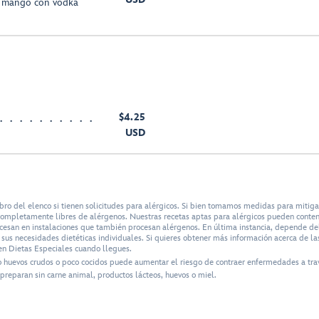
 y mango con vodka
$4.25
USD
bro del elenco si tienen solicitudes para alérgicos. Si bien tomamos medidas para mitig
n completamente libres de alérgenos. Nuestras recetas aptas para alérgicos pueden conte
ocesan en instalaciones que también procesan alérgenos. En última instancia, depende del 
us necesidades dietéticas individuales. Si quieres obtener más información acerca de las
n Dietas Especiales cuando llegues.
o huevos crudos o poco cocidos puede aumentar el riesgo de contraer enfermedades a tra
preparan sin carne animal, productos lácteos, huevos o miel.