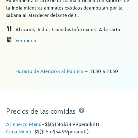
Experimenta el arte de la cocina africana con sabores de
la India mientras animales exóticos deambulan por la
sabana al atardecer delante de ti.
Africana
Indio
Comidas Informales
A la carta
Ver menú
Horario de Atención al Público
–
11:30
a
21:30
Precios de las comidas
Almuerzo Menú
–
$$
($15
to
$34.99
per
adult)
Cena Menú
–
$$
($15
to
$34.99
per
adult)