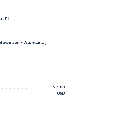
a, FL
efeweizen - Alemania
$13.00
USD