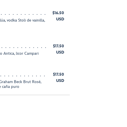
$16.50
USD
úa, vodka Stoli de vainilla,
$17.50
USD
 Antica, licor Campari
$17.50
USD
 Graham Beck Brut Rosé,
e caña puro