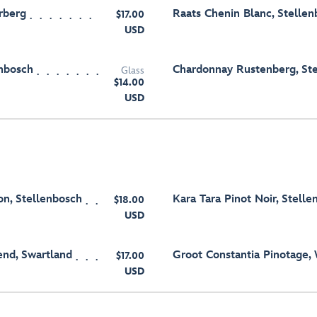
rberg
Raats Chenin Blanc, Stelle
$17.00
USD
enbosch
Chardonnay Rustenberg, St
Glass
$14.00
USD
n, Stellenbosch
Kara Tara Pinot Noir, Stell
$18.00
USD
end, Swartland
Groot Constantia Pinotage,
$17.00
USD