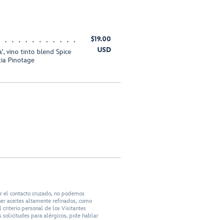
$19.00
USD
', vino tinto blend Spice
ia Pinotage
ar el contacto cruzado, no podemos
ner aceites altamente refinados, como
criterio personal de los Visitantes
 solicitudes para alérgicos, pide hablar