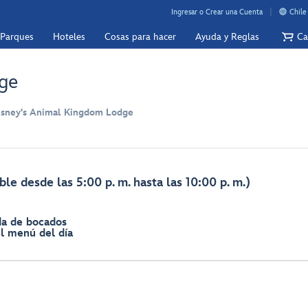
Ingresar o Crear una Cuenta
Chile
 Parques
Hoteles
Cosas para hacer
Ayuda y Reglas
Ca
nge
isney's Animal Kingdom Lodge
le desde las 5:00 p. m. hasta las 10:00 p. m.)
da de bocados
el menú del día