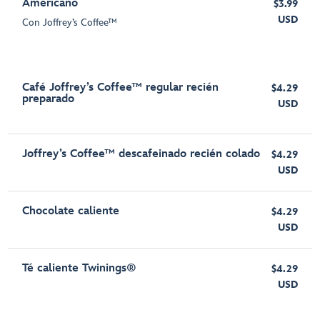
Americano
$3.99
USD
Con Joffrey’s Coffee™
Café Joffrey’s Coffee™ regular recién
$4.29
preparado
USD
Joffrey’s Coffee™ descafeinado recién colado
$4.29
USD
Chocolate caliente
$4.29
USD
Té caliente Twinings®
$4.29
USD