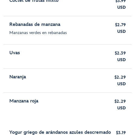
Cóctel de frutas mixto
$3.99
USD
Rebanadas de manzana
$2.79
USD
Manzanas verdes en rebanadas
Uvas
$2.39
USD
Naranja
$2.29
USD
Manzana roja
$2.29
USD
Yogur griego de arándanos azules descremado
$3.19