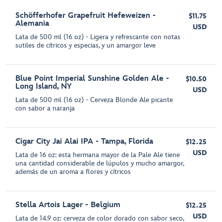
Schöfferhofer Grapefruit Hefeweizen -
$11.75
Alemania
USD
Lata de 500 ml (16 oz) - Ligera y refrescante con notas
sutiles de cítricos y especias, y un amargor leve
Blue Point Imperial Sunshine Golden Ale -
$10.50
Long Island, NY
USD
Lata de 500 ml (16 oz) - Cerveza Blonde Ale picante
con sabor a naranja
Cigar City Jai Alai IPA - Tampa, Florida
$12.25
USD
Lata de 16 oz: esta hermana mayor de la Pale Ale tiene
una cantidad considerable de lúpulos y mucho amargor,
además de un aroma a flores y cítricos
Stella Artois Lager - Belgium
$12.25
USD
Lata de 14.9 oz: cerveza de color dorado con sabor seco,