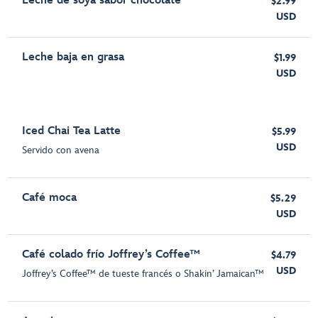
Leche de soya sabor chocolate
$2.99
USD
Leche baja en grasa
$1.99
USD
Iced Chai Tea Latte
$5.99
USD
Servido con avena
Café moca
$5.29
USD
Café colado frío Joffrey’s Coffee™
$4.79
USD
Joffrey’s Coffee™ de tueste francés o Shakin’ Jamaican™