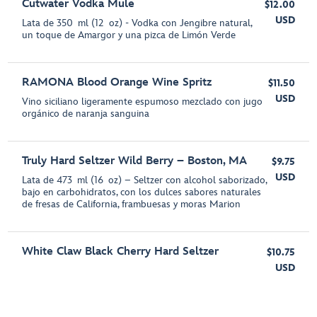
Cutwater Vodka Mule
$12.00
USD
Lata de 350 ml (12 oz) - Vodka con Jengibre natural,
un toque de Amargor y una pizca de Limón Verde
RAMONA Blood Orange Wine Spritz
$11.50
USD
Vino siciliano ligeramente espumoso mezclado con jugo
orgánico de naranja sanguina
Truly Hard Seltzer Wild Berry – Boston, MA
$9.75
USD
Lata de 473 ml (16 oz) – Seltzer con alcohol saborizado,
bajo en carbohidratos, con los dulces sabores naturales
de fresas de California, frambuesas y moras Marion
White Claw Black Cherry Hard Seltzer
$10.75
USD