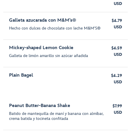
USD
Galleta azucarada con M&M’s®
$4.79
USD
Hecho con dulces de chocolate con leche M&M'S®
Mickey-shaped Lemon Cookie
$4.59
USD
Galleta de limón amarillo sin azúcar añadida
Plain Bagel
$4.29
USD
Peanut Butter-Banana Shake
$7.99
USD
Batido de mantequilla de maní y banana con almíbar,
crema batida y tocineta confitada