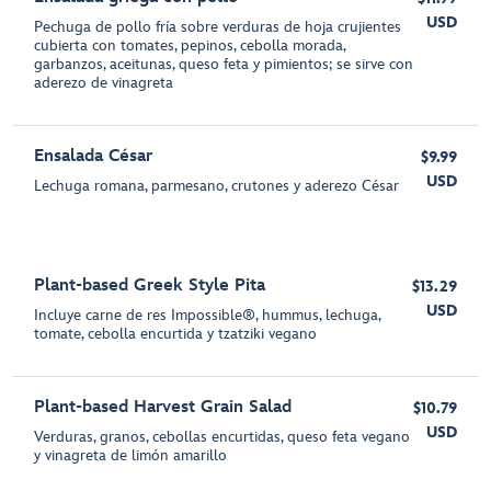
USD
Pechuga de pollo fría sobre verduras de hoja crujientes
cubierta con tomates, pepinos, cebolla morada,
garbanzos, aceitunas, queso feta y pimientos; se sirve con
aderezo de vinagreta
Ensalada César
$9.99
USD
Lechuga romana, parmesano, crutones y aderezo César
Plant-based Greek Style Pita
$13.29
USD
Incluye carne de res Impossible®, hummus, lechuga,
tomate, cebolla encurtida y tzatziki vegano
Plant-based Harvest Grain Salad
$10.79
USD
Verduras, granos, cebollas encurtidas, queso feta vegano
y vinagreta de limón amarillo