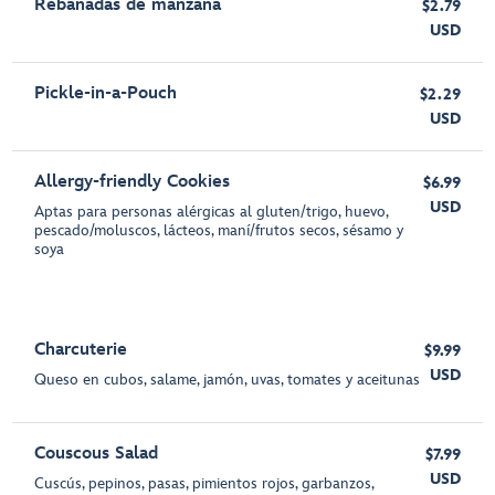
Rebanadas de manzana
$2.79
USD
Pickle-in-a-Pouch
$2.29
USD
Allergy-friendly Cookies
$6.99
USD
Aptas para personas alérgicas al gluten/trigo, huevo,
pescado/moluscos, lácteos, maní/frutos secos, sésamo y
soya
Charcuterie
$9.99
USD
Queso en cubos, salame, jamón, uvas, tomates y aceitunas
Couscous Salad
$7.99
USD
Cuscús, pepinos, pasas, pimientos rojos, garbanzos,