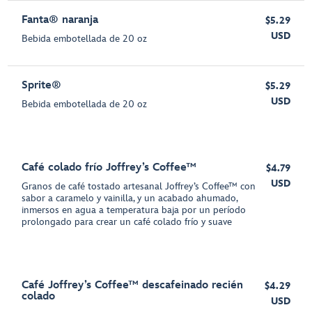
Fanta® naranja
$5.29
USD
Bebida embotellada de 20 oz
Sprite®
$5.29
USD
Bebida embotellada de 20 oz
Café colado frío Joffrey’s Coffee™
$4.79
USD
Granos de café tostado artesanal Joffrey’s Coffee™ con
sabor a caramelo y vainilla, y un acabado ahumado,
inmersos en agua a temperatura baja por un período
prolongado para crear un café colado frío y suave
Café Joffrey’s Coffee™ descafeinado recién
$4.29
colado
USD