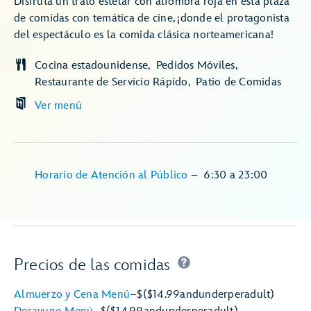
Disfruta un trato estelar con alfombra roja en esta plaza
de comidas con temática de cine, ¡donde el protagonista
del espectáculo es la comida clásica norteamericana!
Cocina estadounidense
Pedidos Móviles
Restaurante de Servicio Rápido
Patio de Comidas
Ver menú
Horario de Atención al Público
–
6:30
a
23:00
Precios de las comidas
Almuerzo y Cena Menú
–
$
($14.99
and
under
per
adult)