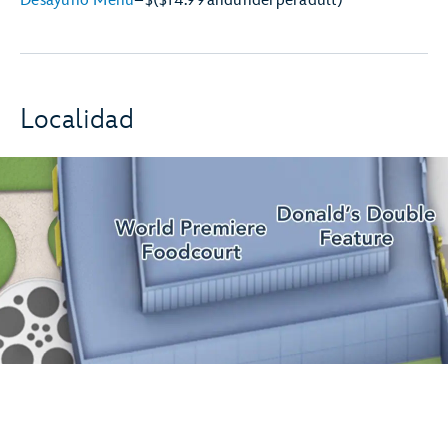
Desayuno Menú
–
$
($14.99
and
under
per
adult)
Localidad