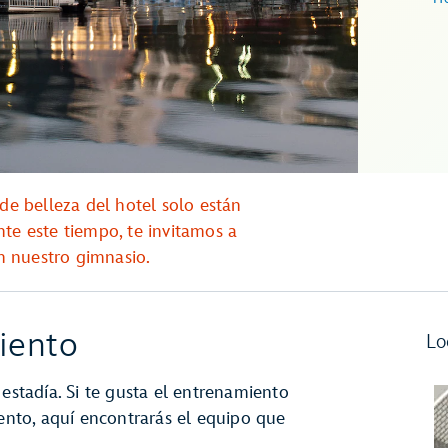
 de belleza del hotel solo están
nte este tiempo, te invitamos a
en nuestro gimnasio.
iento
Lo
 estadía. Si te gusta el entrenamiento
iento, aquí encontrarás el equipo que