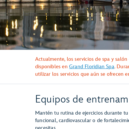
Actualmente, los servicios de spa y salón
disponibles en
Grand Floridian Spa
. Dura
utilizar los servicios que aún se ofrecen 
Equipos de entrenam
Mantén tu rutina de ejercicios durante tu
funcional, cardiovascular o de fortalecim
necesitas.