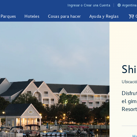
Ingresar o Crear una Cuenta
Argentina
y Parques
Hoteles
Cosas para hacer
Ayuda y Reglas
Sh
Ubicació
Disfru
el gim
Resort
Ho