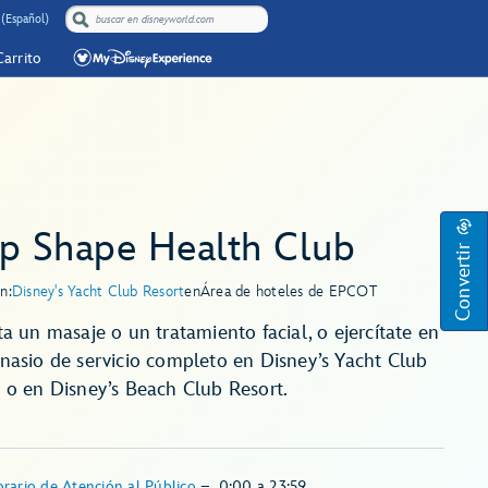
 (Español)
Carrito
ip Shape Health Club
Convertir
n:
Disney's Yacht Club Resort
en
Área de hoteles de EPCOT
ta un masaje o un tratamiento facial, o ejercítate en
nasio de servicio completo en Disney’s Yacht Club
 o en Disney’s Beach Club Resort.
rario de Atención al Público
–
0:00
a
23:59