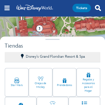
Tickets
3
Tiendas
Disney's Grand Floridian Resort & Spa
Regalos y
Orejas de
Accesorios
Star Wars
Prendedores
Mickey
para el
Hogar