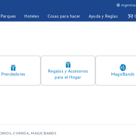
Argentina
y Parques
Hoteles
Cosas para hacer
Ayuda y Reglas
Regalos y Accesorios
Prendedores
MagicBands
para el Hogar
SORIOS, COMIDA, MAGICBANDS