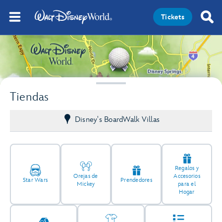
Tickets
Tiendas
Disney's BoardWalk Villas
Regalos y
Orejas de
Accesorios
Star Wars
Prendedores
Mickey
para el
Hogar