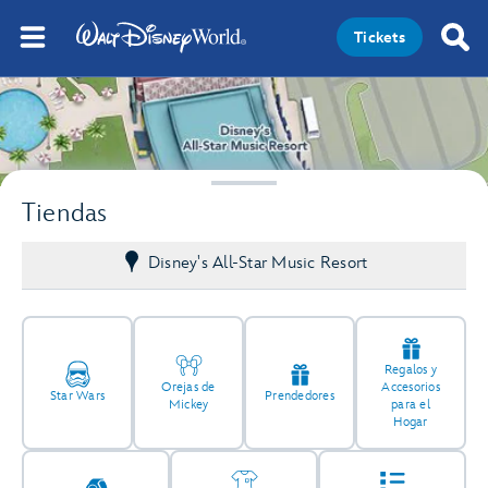
Tickets
Tiendas
Disney's All-Star Music Resort
Regalos y
Orejas de
Accesorios
Star Wars
Prendedores
Mickey
para el
Hogar