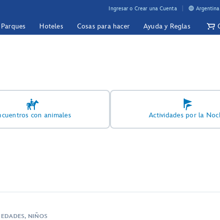
Ingresar o Crear una Cuenta
Argentina
y Parques
Hoteles
Cosas para hacer
Ayuda y Reglas
ncuentros con animales
Actividades por la Noc
 EDADES, NIÑOS