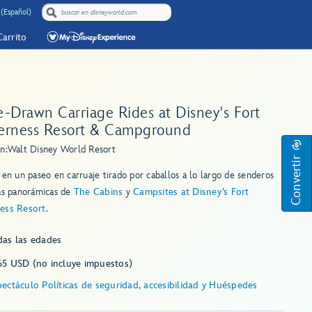
 (Español)
Carrito
-Drawn Carriage Rides at Disney's Fort
erness Resort & Campground
n:
Walt Disney World Resort
Convertir
 en un paseo en carruaje tirado por caballos a lo largo de senderos
tas panorámicas de
The Cabins
y
Campsites at Disney’s Fort
ess Resort
.
das las edades
65 USD (no incluye impuestos)
ectáculo Políticas de seguridad, accesibilidad y Huéspedes