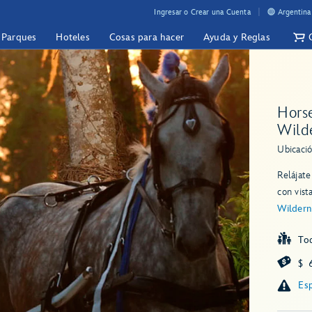
Ingresar o Crear una Cuenta
Argentina
y Parques
Hoteles
Cosas para hacer
Ayuda y Reglas
Horse
Wild
Ubicació
Relájate
con vis
Wildern
To
$ 
Esp