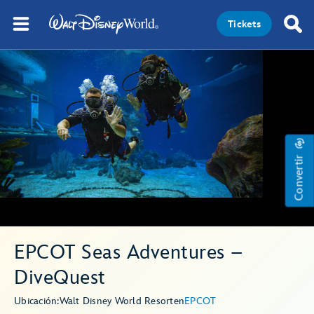
Tickets
Convertir
EPCOT Seas Adventures –
DiveQuest
Ubicación:
Walt Disney World Resort
en
EPCOT