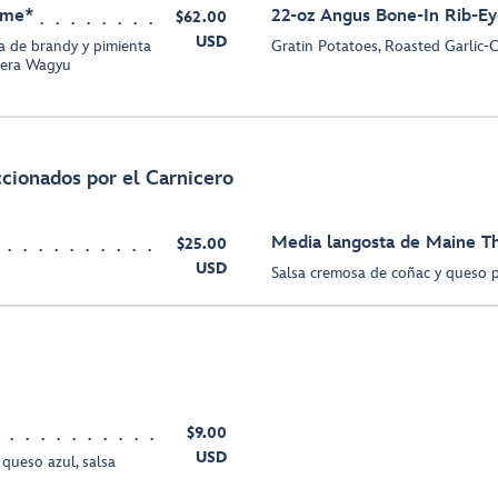
rime*
22-oz Angus Bone-In Rib-Ey
$62.00
USD
a de brandy y pimienta
Gratin Potatoes, Roasted Garlic-
rnera Wagyu
ccionados por el Carnicero
Media langosta de Maine T
$25.00
USD
Salsa cremosa de coñac y queso
$9.00
USD
 queso azul, salsa