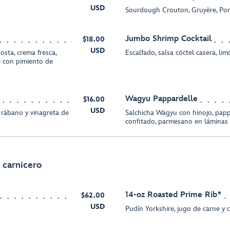
USD
Sourdough Crouton, Gruyère, Por
Jumbo Shrimp Cocktail
$18.00
USD
osta, crema fresca,
Escalfado, salsa cóctel casera, li
te con pimiento de
Wagyu Pappardelle
$16.00
USD
 rábano y vinagreta de
Salchicha Wagyu con hinojo, papp
confitado, parmesano en láminas
 carnicero
14-oz Roasted Prime Rib*
$62.00
USD
Pudín Yorkshire, jugo de carne y