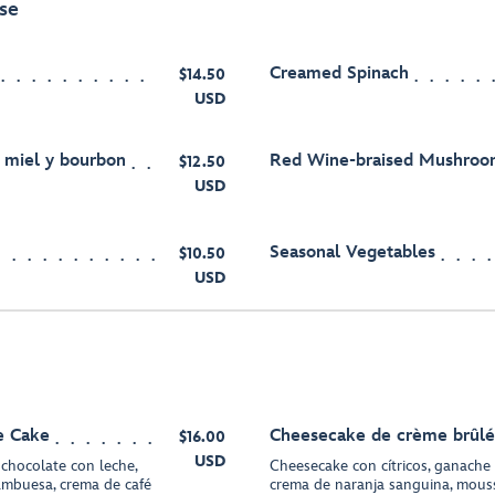
se
Creamed Spinach
$14.50
USD
n miel y bourbon
Red Wine-braised Mushroo
$12.50
USD
Seasonal Vegetables
$10.50
USD
e Cake
Cheesecake de crème brûl
$16.00
USD
chocolate con leche,
Cheesecake con cítricos, ganache
rambuesa, crema de café
crema de naranja sanguina, mous