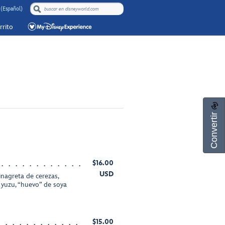
 (Español)
rrito
Convertir
$16.00
USD
inagreta de cerezas,
 yuzu, “huevo” de soya
$15.00