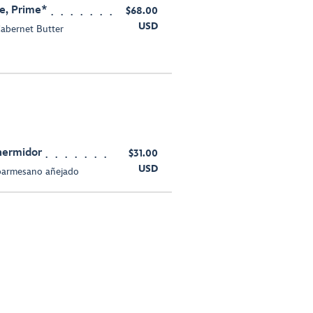
e, Prime*
$68.00
USD
Cabernet Butter
hermidor
$31.00
USD
 parmesano añejado