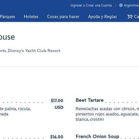
Ingresar o Crear una Cuenta
Argentina
 Parques
Hoteles
Cosas para hacer
Ayuda y Reglas
Ca
ouse
rts, Disney's Yacht Club Resort
Beet Tartare
$17.00
USD
e palma, rúcula,
Remolachas asadas con cítricos, v
umada
pimientos rojos asados, aguacate,
blanca, crostini
French Onion Soup
$16.00