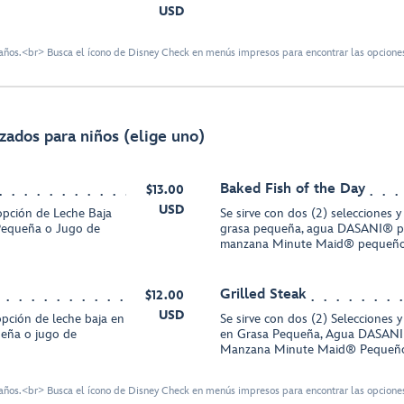
USD
ños.<br> Busca el ícono de Disney Check en menús impresos para encontrar las opciones
izados para niños (elige uno)
Baked Fish of the Day
$13.00
USD
 opción de Leche Baja
Se sirve con dos (2) selecciones y
equeña o Jugo de
grasa pequeña, agua DASANI® p
manzana Minute Maid® pequeñ
Grilled Steak
$12.00
USD
 opción de leche baja en
Se sirve con dos (2) Selecciones 
eña o jugo de
en Grasa Pequeña, Agua DASANI
Manzana Minute Maid® Pequeñ
ños.<br> Busca el ícono de Disney Check en menús impresos para encontrar las opciones