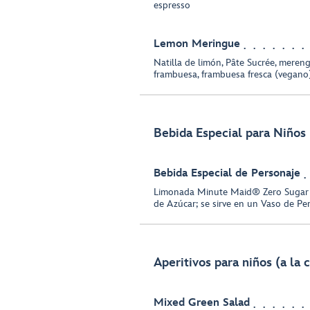
espresso
Lemon Meringue
Natilla de limón, Pâte Sucrée, mereng
frambuesa, frambuesa fresca (vegano
Bebida Especial para Niños
Bebida Especial de Personaje
Limonada Minute Maid® Zero Sugar
de Azúcar; se sirve en un Vaso de Pe
Aperitivos para niños (a la 
Mixed Green Salad