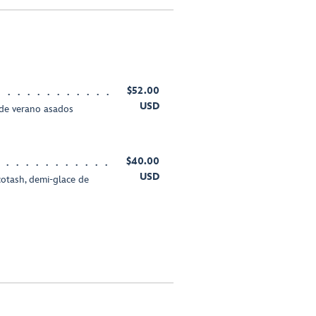
$52.00
USD
s de verano asados
$40.00
USD
otash, demi-glace de