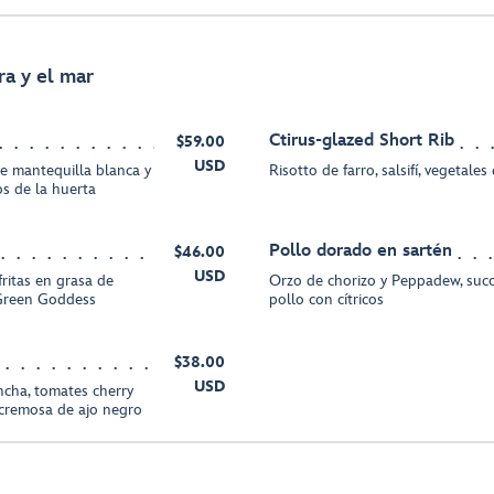
ra y el mar
Ctirus-glazed Short Rib
$59.00
USD
de mantequilla blanca y
Risotto de farro, salsifí, vegetale
s de la huerta
Pollo dorado en sartén
$46.00
USD
ritas en grasa de
Orzo de chorizo y Peppadew, succ
Green Goddess
pollo con cítricos
$38.00
USD
ancha, tomates cherry
 cremosa de ajo negro