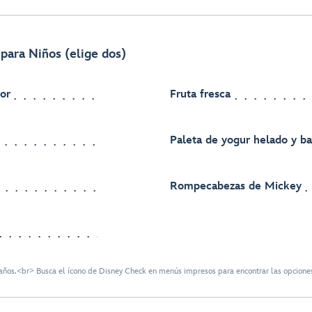
para Niños (elige dos)
or
Fruta fresca
Paleta de yogur helado y b
Rompecabezas de Mickey
ños.<br> Busca el ícono de Disney Check en menús impresos para encontrar las opciones