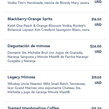
USD
Vodka Tito's Handmade, mezcla de Bloody Mary casera
Blackberry-Orange Spritz
$16.50
USD
Ketel One Peach & Orange Blossom Vodka, Rockey's
Botanical Liqueur, Kim Crawford Sauvignon Blanc, mora
Degustación de mimosa
$24.00
USD
Domaine Ste. Michelle Brut con Jugos de Granada,
Naranja Sanguina y Minute Maid® de Parcha-Naranja-
Guayaba y Naranja
Legacy Mimosa
$19.50
USD
Whiskey Uncle Nearest 1884 Small Batch Tennessee,
licor Grand Marnier, vino espumante Chateau Ste.
Michelle y jugo de naranja Minute Maid®
Toasted Marshmallow Coffee
$15.50