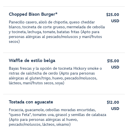
Chopped Bison Burger*
$25.00
USD
Panecillo casero, alioli de chipotle, queso cheddar
blanco, tocineta de corte grueso, mermelada de cebolla
y tocineta, lechuga, tomate, batatas fritas (Apto para
personas alérgicas al pescado/moluscos y maní/frutos
secos)
Waffle de estilo belga
$15.00
USD
Bayas frescas y la opción de tocineta Hickory smoke o
ristras de salchicha de cerdo (Apto para personas
alérgicas al gluten/trigo, huevo, pescado/moluscos,
lácteos, maní/frutos secos, soya)
Tostada con aguacate
$12.00
USD
Focaccia, guacamole, cebollas moradas encurtidas,
"queso Feta", tomates uva, girasol y semillas de calabaza
(Apto para personas alérgicas al huevo,
pescado/moluscos, lácteos, sésamo)