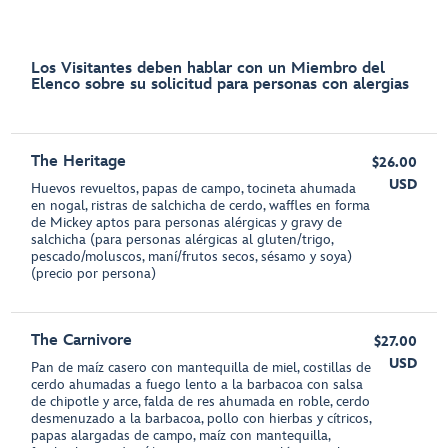
Los Visitantes deben hablar con un Miembro del
Elenco sobre su solicitud para personas con alergias
The Heritage
$26.00
USD
Huevos revueltos, papas de campo, tocineta ahumada
en nogal, ristras de salchicha de cerdo, waffles en forma
de Mickey aptos para personas alérgicas y gravy de
salchicha (para personas alérgicas al gluten/trigo,
pescado/moluscos, maní/frutos secos, sésamo y soya)
(precio por persona)
The Carnivore
$27.00
USD
Pan de maíz casero con mantequilla de miel, costillas de
cerdo ahumadas a fuego lento a la barbacoa con salsa
de chipotle y arce, falda de res ahumada en roble, cerdo
desmenuzado a la barbacoa, pollo con hierbas y cítricos,
papas alargadas de campo, maíz con mantequilla,