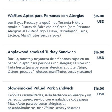
Waffles Aptos para Personas con Alergias
$16.00
USD
con Bayas Frescas y la opción de Tocineta Hickory
smoke o Ristras de Salchicha de Cerdo (para Personas
Alérgicas al Gluten/Trigo, Huevo, Pescado/Moluscos,
Lácteos, Maní/Frutos Secos y Soya)
Applewood-smoked Turkey Sandwich
$16.00
USD
Rúcula, tomate y mayonesa de arándanos rojos en un
panecillo apto para personas con alergias; se sirve con
fruta fresca (para personas alérgicas al gluten/trigo,
lácteos, pescado/moluscos, maní/frutos secos y sésamo)
Slow-smoked Pulled Pork Sandwich
$16.00
USD
Cebollas caramelizadas, salsa barbacoa en vinagre y un
panecillo casero, servido con ensalada de col y papas
fritas (Apto para personas alérgicas al
pescado/moluscos, maní/frutos secos y sésamo)