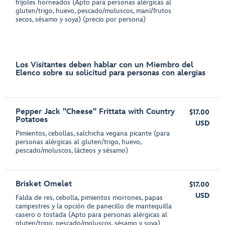
frijoles horneados (Apto para personas alérgicas al
gluten/trigo, huevo, pescado/moluscos, maní/frutos
secos, sésamo y soya) (precio por persona)
Los Visitantes deben hablar con un Miembro del
Elenco sobre su solicitud para personas con alergias
Pepper Jack "Cheese" Frittata with Country
$17.00
Potatoes
USD
Pimientos, cebollas, salchicha vegana picante (para
personas alérgicas al gluten/trigo, huevo,
pescado/moluscos, lácteos y sésamo)
Brisket Omelet
$17.00
USD
Falda de res, cebolla, pimientos morrones, papas
campestres y la opción de panecillo de mantequilla
casero o tostada (Apto para personas alérgicas al
gluten/trigo, pescado/moluscos, sésamo y soya)