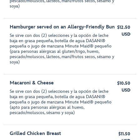
pescado/moluscos, lácteos, maní/frutos secos, sésamo y
soya)
Hamburger served on an Allergy-Friendly Bun
$12.50
USD
Se sirve con dos (2) selecciones y la opción de leche
baja en grasa pequeña, botella de agua DASANI®
pequeña o jugo de manzana Minute Maid® pequeño
(para personas alérgicas al gluten/trigo, huevo,
pescado/moluscos, lácteos, maní/frutos secos, sésamo y
soya)
Macaroni & Cheese
$10.50
USD
Se sirve con dos (2) selecciones y la opción de leche
baja en grasa pequeña, botella de agua DASANI®
pequeña o jugo de manzana Minute Maid® pequeño
(apto para personas alérgicas al huevo,
pescado/moluscos, sésamo y soya)
Grilled Chicken Breast
$11.50