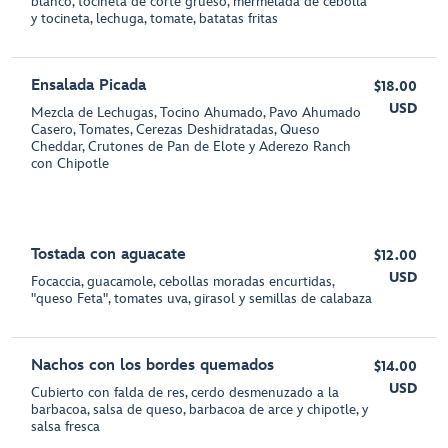
blanco, tocineta de corte grueso, mermelada de cebolla
y tocineta, lechuga, tomate, batatas fritas
Ensalada Picada
$18.00
USD
Mezcla de Lechugas, Tocino Ahumado, Pavo Ahumado
Casero, Tomates, Cerezas Deshidratadas, Queso
Cheddar, Crutones de Pan de Elote y Aderezo Ranch
con Chipotle
Tostada con aguacate
$12.00
USD
Focaccia, guacamole, cebollas moradas encurtidas,
"queso Feta", tomates uva, girasol y semillas de calabaza
Nachos con los bordes quemados
$14.00
USD
Cubierto con falda de res, cerdo desmenuzado a la
barbacoa, salsa de queso, barbacoa de arce y chipotle, y
salsa fresca