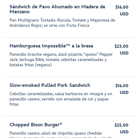
Sándwich de Pavo Ahumado en Madera de
$16.00
Manzano
USD
Pan Multigrano Tostado, Rúcula, Tomate y Mayonesa de
Arándanos Rojos; se sirve con Fruta Fresca
Hamburguesa Impossible™ a la brasa
$23.00
USD
Panecillo brioche vegano, alioli picante, “queso” Pepper
Jack, lechuga Bibb, tomate, cebollas caramelizadas y
batatas fritas (vegano)
Slow-smoked Pulled Pork Sandwich
$16.00
USD
Cebollas caramelizadas, salsa barbacoa en vinagre y un
panecillo casero, servido con ensalada de col y papas
fritas
Chopped Bison Burger*
$25.00
USD
Panecillo casero, alioli de chipotle, queso cheddar