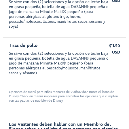
USD
Se sirve con dos (2) selecciones y la opción de leche baja
en grasa pequeña, botella de agua DASANI® pequeña o
jugo de manzana Minute Maid® pequeño (para
personas alérgicas al gluten/trigo, huevo,
pescado/moluscos, lácteos, maní/frutos secos, sésamo y
soya)
Tiras de pollo
$11.50
USD
Se sirve con dos (2) selecciones y la opción de leche baja
en grasa pequeña, botella de agua DASANI® pequeña o
jugo de manzana Minute Maid® pequeño (para
personas alérgicas al pescado/moluscos, maní/frutos
secos y sésamo)
Opciones de menú para niños menores de 9 años.<br> Busca el ícono de
Disney Check en menús impresos para encontrar las opciones que cumplen
con las pautas de nutrición de Disney.
Los Visitantes deben hablar con un Miembro del