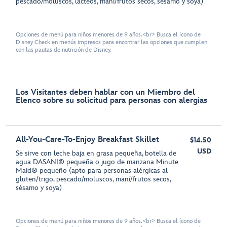
pescado/moluscos, lácteos, maní/frutos secos, sésamo y soya)
Opciones de menú para niños menores de 9 años.<br> Busca el ícono de
Disney Check en menús impresos para encontrar las opciones que cumplen
con las pautas de nutrición de Disney.
Los Visitantes deben hablar con un Miembro del
Elenco sobre su solicitud para personas con alergias
All-You-Care-To-Enjoy Breakfast Skillet
$14.50
USD
Se sirve con leche baja en grasa pequeña, botella de
agua DASANI® pequeña o jugo de manzana Minute
Maid® pequeño (apto para personas alérgicas al
gluten/trigo, pescado/moluscos, maní/frutos secos,
sésamo y soya)
Opciones de menú para niños menores de 9 años.<br> Busca el ícono de