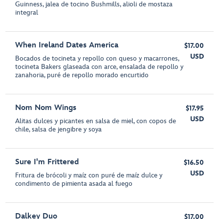
Guinness, jalea de tocino Bushmills, alioli de mostaza
integral
When Ireland Dates America
$17.00
USD
Bocados de tocineta y repollo con queso y macarrones,
tocineta Bakers glaseada con arce, ensalada de repollo y
zanahoria, puré de repollo morado encurtido
Nom Nom Wings
$17.95
USD
Alitas dulces y picantes en salsa de miel, con copos de
chile, salsa de jengibre y soya
Sure I'm Frittered
$16.50
USD
Fritura de brócoli y maíz con puré de maíz dulce y
condimento de pimienta asada al fuego
Dalkey Duo
$17.00