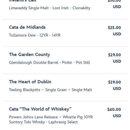
Ireland’s Call
$30.00
USD
Limavaddy Single Malt - Lost Irish - Clonakilty
Cata de Midlands
$25.00
USD
Tullamore Dew - 12YR - 14YR
The Garden County
$29.00
USD
Glendalough Double Barrel - Poitin - Pot Still
The Heart of Dublin
$29.00
USD
Teeling Blackpitts – Single Grain – Single Malt
Cata “The World of Whiskey”
$40.00
USD
Powers Johns Lane Release – Whistle Pig 10YR
Suntory Toki Whisky - Laphraoig Select