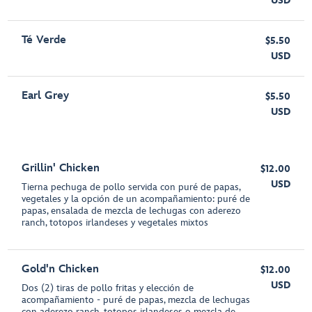
USD
Té Verde
$5.50
USD
Earl Grey
$5.50
USD
Grillin' Chicken
$12.00
USD
Tierna pechuga de pollo servida con puré de papas,
vegetales y la opción de un acompañamiento: puré de
papas, ensalada de mezcla de lechugas con aderezo
ranch, totopos irlandeses y vegetales mixtos
Gold'n Chicken
$12.00
USD
Dos (2) tiras de pollo fritas y elección de
acompañamiento - puré de papas, mezcla de lechugas
con aderezo ranch, totopos irlandeses o mezcla de