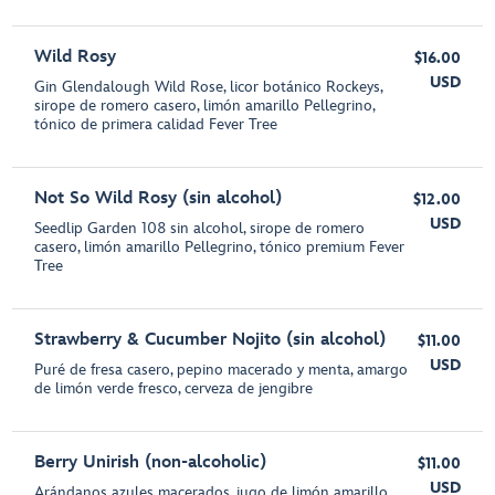
Wild Rosy
$16.00
USD
Gin Glendalough Wild Rose, licor botánico Rockeys,
sirope de romero casero, limón amarillo Pellegrino,
tónico de primera calidad Fever Tree
Not So Wild Rosy (sin alcohol)
$12.00
USD
Seedlip Garden 108 sin alcohol, sirope de romero
casero, limón amarillo Pellegrino, tónico premium Fever
Tree
Strawberry & Cucumber Nojito (sin alcohol)
$11.00
USD
Puré de fresa casero, pepino macerado y menta, amargo
de limón verde fresco, cerveza de jengibre
Berry Unirish (non-alcoholic)
$11.00
USD
Arándanos azules macerados, jugo de limón amarillo