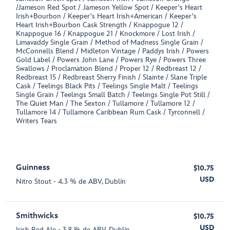
/Jameson Red Spot / Jameson Yellow Spot / Keeper's Heart
Irish+Bourbon / Keeper's Heart Irish+American / Keeper's
Heart Irish+Bourbon Cask Strength / Knappogue 12 /
Knappogue 16 / Knappogue 21 / Knockmore / Lost Irish /
Limavaddy Single Grain / Method of Madness Single Grain /
McConnells Blend / Midleton Vintage / Paddys Irish / Powers
Gold Label / Powers John Lane / Powers Rye / Powers Three
Swallows / Proclamation Blend / Proper 12 / Redbreast 12 /
Redbreast 15 / Redbreast Sherry Finish / Slainte / Slane Triple
Cask / Teelings Black Pits / Teelings Single Malt / Teelings
Single Grain / Teelings Small Batch / Teelings Single Pot Still /
The Quiet Man / The Sexton / Tullamore / Tullamore 12 /
Tullamore 14 / Tullamore Caribbean Rum Cask / Tyrconnell /
Writers Tears
Guinness
$10.75
USD
Nitro Stout - 4.3 % de ABV, Dublín
Smithwicks
$10.75
USD
Irish Red Ale - 3.8 % de ABV, Dublín