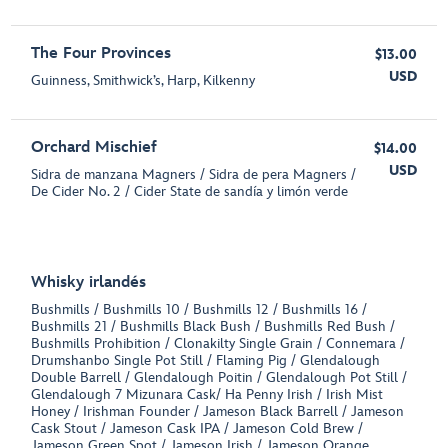
The Four Provinces
$13.00
USD
Guinness, Smithwick’s, Harp, Kilkenny
Orchard Mischief
$14.00
USD
Sidra de manzana Magners / Sidra de pera Magners /
De Cider No. 2 / Cider State de sandía y limón verde
Whisky irlandés
Bushmills / Bushmills 10 / Bushmills 12 / Bushmills 16 /
Bushmills 21 / Bushmills Black Bush / Bushmills Red Bush /
Bushmills Prohibition / Clonakilty Single Grain / Connemara /
Drumshanbo Single Pot Still / Flaming Pig / Glendalough
Double Barrell / Glendalough Poitin / Glendalough Pot Still /
Glendalough 7 Mizunara Cask/ Ha Penny Irish / Irish Mist
Honey / Irishman Founder / Jameson Black Barrell / Jameson
Cask Stout / Jameson Cask IPA / Jameson Cold Brew /
Jameson Green Spot / Jameson Irish / Jameson Orange