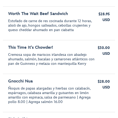
Worth The Wait Beef Sandwich
$28.95
USD
Estofado de carne de res cocinada durante 12 horas,
alioli de ajo, hongos salteados, cebollas crujientes y
queso cheddar ahumado en pan ciabatta
This Time It's Chowder!
$30.00
USD
Cremosa sopa de mariscos irlandesa con abadejo
ahumado, salmón, bacalao y camarones atlánticos con
pan de Guinness y melaza con mantequilla Kerry
Gnocchi Nua
$28.00
USD
Ñoquis de papas alargadas y hierbas con calabacín,
espárragos, calabaza amarilla y guisantes en limón
amarillo con espinaca, salsa de parmesano | Agrega
pollo 8.00 | Agrega salmón 16.00