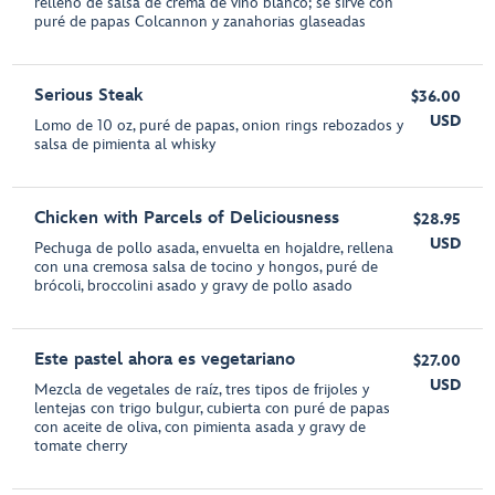
relleno de salsa de crema de vino blanco; se sirve con
puré de papas Colcannon y zanahorias glaseadas
Serious Steak
$36.00
USD
Lomo de 10 oz, puré de papas, onion rings rebozados y
salsa de pimienta al whisky
Chicken with Parcels of Deliciousness
$28.95
USD
Pechuga de pollo asada, envuelta en hojaldre, rellena
con una cremosa salsa de tocino y hongos, puré de
brócoli, broccolini asado y gravy de pollo asado
Este pastel ahora es vegetariano
$27.00
USD
Mezcla de vegetales de raíz, tres tipos de frijoles y
lentejas con trigo bulgur, cubierta con puré de papas
con aceite de oliva, con pimienta asada y gravy de
tomate cherry