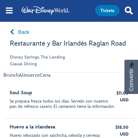
Tickets
Back
Restaurante y Bar Irlandés Raglan Road
Disney Springs, The Landing
Casual Dining
Convertir
Brunch
Almuerzo
Cena
Soul Soup
$11.00
USD
Se prepara fresca todos los días. Servido con nuestro
pan de refresco casero. El camarero tiene la información.
Huevo a la irlandesa
$18.50
USD
Huevo rebozado con salchicha, cebolla y cerveza