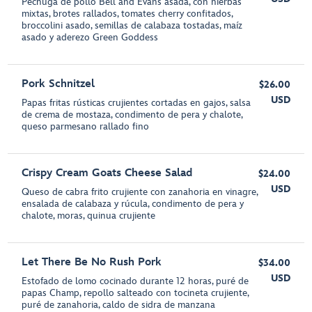
Pechuga de pollo Bell and Evans asada, con hierbas
mixtas, brotes rallados, tomates cherry confitados,
broccolini asado, semillas de calabaza tostadas, maíz
asado y aderezo Green Goddess
Pork Schnitzel
$26.00
USD
Papas fritas rústicas crujientes cortadas en gajos, salsa
de crema de mostaza, condimento de pera y chalote,
queso parmesano rallado fino
Crispy Cream Goats Cheese Salad
$24.00
USD
Queso de cabra frito crujiente con zanahoria en vinagre,
ensalada de calabaza y rúcula, condimento de pera y
chalote, moras, quinua crujiente
Let There Be No Rush Pork
$34.00
USD
Estofado de lomo cocinado durante 12 horas, puré de
papas Champ, repollo salteado con tocineta crujiente,
puré de zanahoria, caldo de sidra de manzana